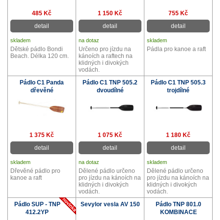
485 Kč
1 150 Kč
755 Kč
detail
detail
detail
skladem
na dotaz
skladem
Dětské pádlo Bondi
Určeno pro jízdu na
Pádla pro kanoe a raft
Beach. Délka 120 cm.
kánoích a raftech na
klidných i divokých
vodách.
Pádlo C1 Panda
Pádlo C1 TNP 505.2
Pádlo C1 TNP 505.3
dřevěné
dvoudílné
trojdílné
1 375 Kč
1 075 Kč
1 180 Kč
detail
detail
detail
skladem
na dotaz
skladem
Dřevěné pádlo pro
Dělené pádlo určeno
Dělené pádlo určeno
kanoe a raft
pro jízdu na kánoích na
pro jízdu na kánoích na
klidných i divokých
klidných i divokých
vodách.
vodách.
Pádlo SUP - TNP
Sevylor vesla AV 150
Pádlo TNP 801.0
412.2YP
KOMBINACE