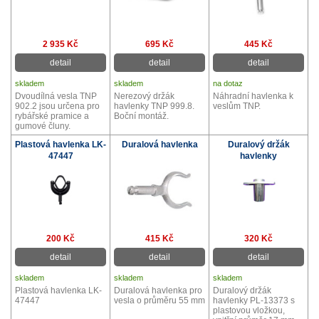
2 935 Kč
695 Kč
445 Kč
detail
detail
detail
skladem
skladem
na dotaz
Dvoudílná vesla TNP
Nerezový držák
Náhradní havlenka k
902.2 jsou určena pro
havlenky TNP 999.8.
veslům TNP.
rybářské pramice a
Boční montáž.
gumové čluny.
Plastová havlenka LK-
Duralová havlenka
Duralový držák
47447
havlenky
200 Kč
415 Kč
320 Kč
detail
detail
detail
skladem
skladem
skladem
Plastová havlenka LK-
Duralová havlenka pro
Duralový držák
47447
vesla o průměru 55 mm
havlenky PL-13373 s
plastovou vložkou,