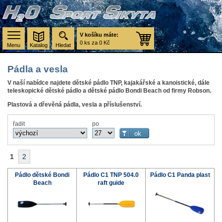
V košíku máte:
0 ks za 0 Kč
Menu
Katalog
Hledat
Pádla a vesla
V naší nabídce najdete dětské pádlo TNP, kajakářské a kanoistické, dále
teleskopické dětské pádlo a dětské pádlo Bondi Beach od firmy Robson.
Plastová a dřevěná pádla, vesla a příslušenství.
řadit
po
1
2
Pádlo dětské Bondi
Pádlo C1 TNP 504.0
Pádlo C1 Panda plast
Beach
raft guide