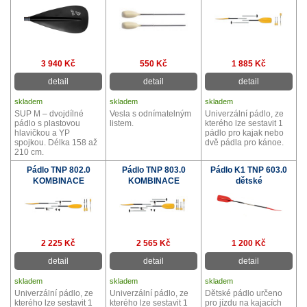
3 940 Kč
550 Kč
1 885 Kč
detail
detail
detail
skladem
skladem
skladem
SUP M – dvojdílné
Vesla s odnímatelným
Univerzální pádlo, ze
pádlo s plastovou
listem.
kterého lze sestavit 1
hlavičkou a YP
pádlo pro kajak nebo
spojkou. Délka 158 až
dvě pádla pro kánoe.
210 cm.
Pádlo TNP 802.0
Pádlo TNP 803.0
Pádlo K1 TNP 603.0
KOMBINACE
KOMBINACE
dětské
2 225 Kč
2 565 Kč
1 200 Kč
detail
detail
detail
skladem
skladem
skladem
Univerzální pádlo, ze
Univerzální pádlo, ze
Dětské pádlo určeno
kterého lze sestavit 1
kterého lze sestavit 1
pro jízdu na kajacích