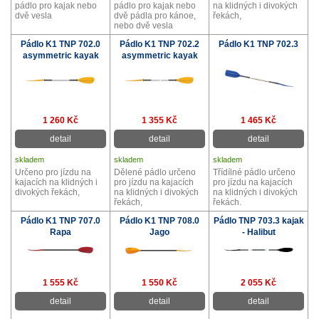
pádlo pro kajak nebo
pádlo pro kajak nebo
na klidných i divokých
dvě vesla
dvě pádla pro kánoe,
řekách,
nebo dvě vesla
Pádlo K1 TNP 702.0
Pádlo K1 TNP 702.2
Pádlo K1 TNP 702.3
asymmetric kayak
asymmetric kayak
1 260 Kč
1 355 Kč
1 465 Kč
detail
detail
detail
skladem
skladem
skladem
Určeno pro jízdu na
Dělené pádlo určeno
Třídílné pádlo určeno
kajacích na klidných i
pro jízdu na kajacích
pro jízdu na kajacích
divokých řekách,
na klidných i divokých
na klidných i divokých
řekách,
řekách.
Pádlo K1 TNP 707.0
Pádlo K1 TNP 708.0
Pádlo TNP 703.3 kajak
Rapa
Jago
- Halibut
1 555 Kč
1 550 Kč
2 055 Kč
detail
detail
detail