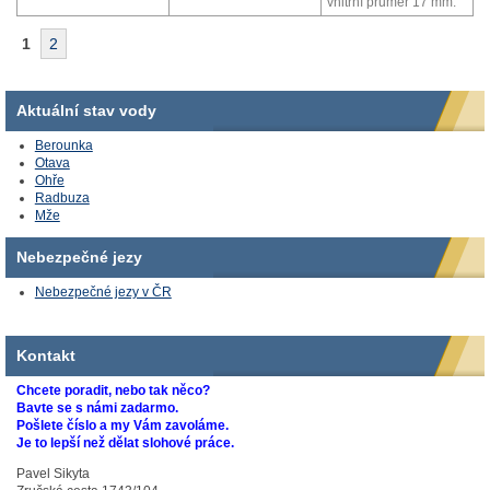
vnitřní průměr 17 mm.
1
2
Aktuální stav vody
Berounka
Otava
Ohře
Radbuza
Mže
Nebezpečné jezy
Nebezpečné jezy v ČR
Kontakt
Chcete poradit, nebo tak něco?
Bavte se s námi zadarmo.
Pošlete číslo a my Vám zavoláme.
Je to lepší než dělat slohové práce.
Pavel Sikyta