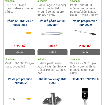
skladem
skladem
skladem
TNP 707.0 Rapa -
Pádlo Jago je pro svoji
Pádlo TNP 703.3
dural. Lehké a odolné
menší plochu listu
určené pro pádlování
pádlo.
vhodné zejména pro
na rybářském kajaku
juniory a ženy.
Halibut. Délka 260 cm.
Pádlo K1 TNP 703.2
Dětská pádla AV 105
Vesla pro pramice
kajak - sea
Sevylor
TNP 902.0
1 350 Kč
300 Kč
2 765 Kč
detail
detail
detail
skladem
skladem
skladem
Pádlo TNP 703.2 kajak
Dětské pádlo nebo
Vesla TNP 902.0 jsou
- sea, dvoudílné
veslo k člunům Sevylor.
určena pro rybářské
Délka 105cm. Cena za
pramice a gumové
pár.
čluny.
Vesla pro pramice
Držák havlenky TNP
Havlenka TNP 999.6
TNP 902.2
999.8