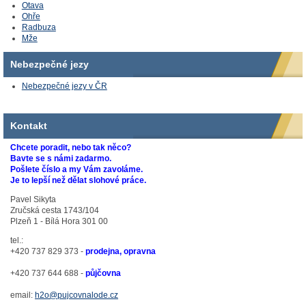
Otava
Ohře
Radbuza
Mže
Nebezpečné jezy
Nebezpečné jezy v ČR
Kontakt
Chcete poradit, nebo tak něco?
Bavte se s námi zadarmo.
Pošlete číslo a my Vám zavoláme.
Je to lepší než dělat slohové práce.
Pavel Sikyta
Zručská cesta 1743/104
Plzeň 1 - Bílá Hora 301 00
tel.:
+420 737 829 373 -
prodejna, opravna
+420 737 644 688 -
půjčovna
email:
h2o@pujcovnalode.cz