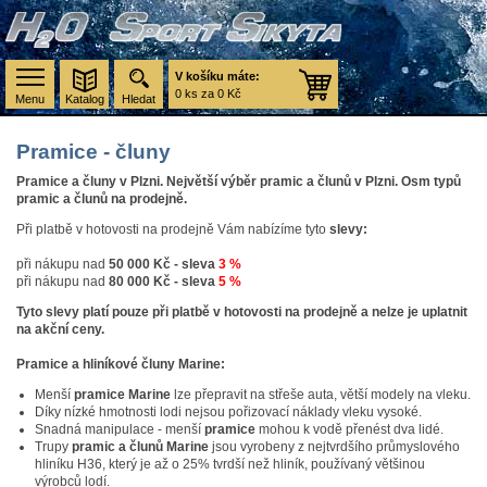
V košíku máte:
0 ks za 0 Kč
Menu
Katalog
Hledat
Pramice - čluny
Pramice a čluny v Plzni. Největší výběr pramic a člunů v Plzni. Osm typů
pramic a člunů na prodejně.
Při platbě v hotovosti na prodejně Vám nabízíme tyto
slevy:
při nákupu nad
50 000 Kč - sleva
3 %
při nákupu nad
80 000 Kč - sleva
5 %
Tyto slevy platí pouze při platbě v hotovosti na prodejně a nelze je uplatnit
na akční ceny.
Pramice a hliníkové čluny Marine:
Menší
pramice Marine
lze přepravit na střeše auta, větší modely na vleku.
Díky nízké hmotnosti lodi nejsou pořizovací náklady vleku vysoké.
Snadná manipulace - menší
pramice
mohou k vodě přenést dva lidé.
Trupy
pramic a člunů Marine
jsou vyrobeny z nejtvrdšího průmyslového
hliníku H36, který je až o 25% tvrdší než hliník, používaný většinou
výrobců lodí.