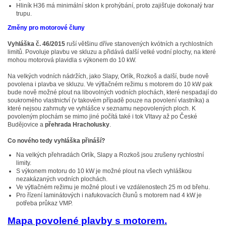
Hliník H36 má minimální sklon k prohýbání, proto zajišťuje dokonalý tvar
trupu.
Změny pro motorové čluny
Vyhláška č. 46/2015
ruší většinu dříve stanovených kvótních a rychlostních
limitů. Povoluje plavbu ve skluzu a přidává další velké vodní plochy, na které
mohou motorová plavidla s výkonem do 10 kW.
Na velkých vodních nádržích, jako Slapy, Orlík, Rozkoš a další, bude nově
povolena i plavba ve skluzu. Ve výtlačném režimu s motorem do 10 kW pak
bude nově možné plout na libovolných vodních plochách, které nespadají do
soukromého vlastnictví (v takovém případě pouze na povolení vlastníka) a
které nejsou zahrnuty ve vyhlášce v seznamu nepovolených ploch. K
povoleným plochám se mimo jiné počítá také i tok Vltavy až po České
Budějovice a
přehrada Hracholusky
.
Co nového tedy vyhláška přináší?
Na velkých přehradách Orlík, Slapy a Rozkoš jsou zrušeny rychlostní
limity.
S výkonem motoru do 10 kW je možné plout na všech vyhláškou
nezakázaných vodních plochách.
Ve výtlačném režimu je možné plout i ve vzdálenostech 25 m od břehu.
Pro řízení laminátových i nafukovacích člunů s motorem nad 4 kW je
potřeba průkaz VMP.
Mapa povolené plavby s motorem.