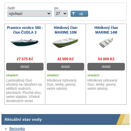
řadit
po
Pramice veslice 380 -
Hliníkový člun
Hliníkový člun
člun ČUDLA 3
MARINE 10M
MARINE 14M
27 575 Kč
42 000 Kč
54 000 Kč
detail
detail
detail
skladem
skladem
skladem
Laminátový člun
Hliníkový nýtovaný
Hliníkový nýtovaný
vhodný na rybaření na
člun, lehký, pevný,
člun, lehký, pevný,
větších vodních
velmi odolný.
velmi odolný.
plochách. Ploché dno,
velmi stabilní. Včetně
duralových vesel.
Aktuální stav vody
Berounka