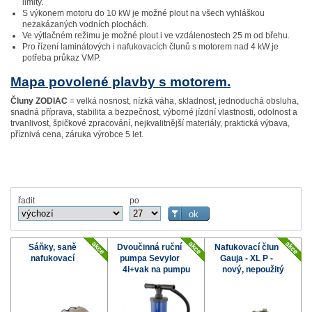
limity.
S výkonem motoru do 10 kW je možné plout na všech vyhláškou
nezakázaných vodních plochách.
Ve výtlačném režimu je možné plout i ve vzdálenostech 25 m od břehu.
Pro řízení laminátových i nafukovacích člunů s motorem nad 4 kW je
potřeba průkaz VMP.
Mapa povolené plavby s motorem.
Čluny ZODIAC
= velká nosnost, nízká váha, skladnost, jednoduchá obsluha,
snadná příprava, stabilita a bezpečnost, výborné jízdní vlastnosti, odolnost a
trvanlivost, špičkové zpracování, nejkvalitnější materiály, praktická výbava,
příznivá cena, záruka výrobce 5 let.
řadit
po
Sáňky, saně
Dvoučinná ruční
Nafukovací člun
nafukovací
pumpa Sevylor
Gauja - XL P -
4l+vak na pumpu
nový, nepoužitý