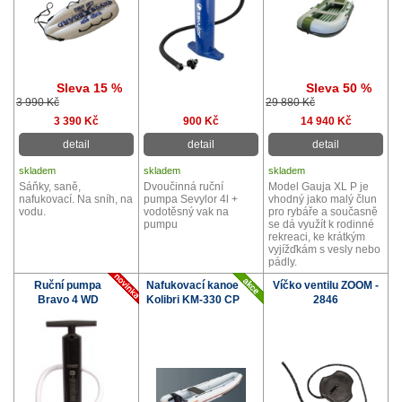
Sleva 15 %
Sleva 50 %
3 990 Kč
29 880 Kč
3 390 Kč
900 Kč
14 940 Kč
detail
detail
detail
skladem
skladem
skladem
Sáňky, saně,
Dvoučinná ruční
Model Gauja XL P je
nafukovací. Na sníh, na
pumpa Sevylor 4l +
vhodný jako malý člun
vodu.
vodotěsný vak na
pro rybáře a současně
pumpu
se dá využít k rodinné
rekreaci, ke krátkým
vyjížďkám s vesly nebo
pádly.
Ruční pumpa
Nafukovací kanoe
Víčko ventilu ZOOM -
Bravo 4 WD
Kolibri KM-330 CP
2846