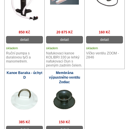
850 Kč
20 875 Kč
160 Kč
detail
detail
detail
skladem
skladem
skladem
Ruční pumpa s
Nafukovaci kanoe
Víčko ventilu ZOOM -
duralovou tyčí a
KOLIBRI 330 je lehký
2846
manometrem.
nafukovací člun s
pevným zadním čelem.
Kanoe Baraka - úchyt
Membrána
D
výpustného ventilu
Zodiac
385 Kč
150 Kč