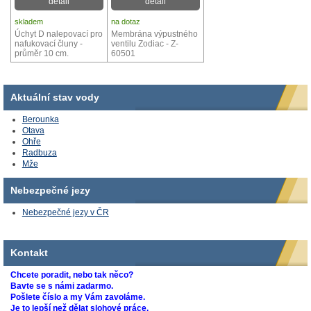
detail
detail
skladem
na dotaz
Úchyt D nalepovací pro
Membrána výpustného
nafukovací čluny -
ventilu Zodiac - Z-
průměr 10 cm.
60501
Aktuální stav vody
Berounka
Otava
Ohře
Radbuza
Mže
Nebezpečné jezy
Nebezpečné jezy v ČR
Kontakt
Chcete poradit, nebo tak něco?
Bavte se s námi zadarmo.
Pošlete číslo a my Vám zavoláme.
Je to lepší než dělat slohové práce.