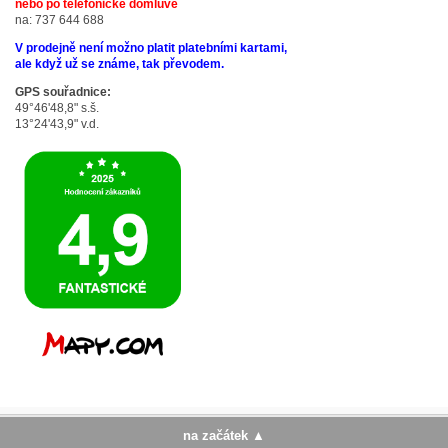
nebo po telefonické domluvě
na: 737 644 688
V prodejně není možno platit platebními kartami,
ale když už se známe, tak převodem.
GPS souřadnice:
49°46'48,8" s.š.
13°24'43,9" v.d.
na začátek