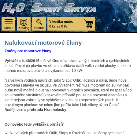
V košíku máte:
0 ks za 0 Kč
Menu
Katalog
Hledat
Nafukovací motorové čluny
Změny pro motorové čluny
Vyhláška č. 46/2015
ruší většinu dříve stanovených kvótních a rychlostních
limitů. Povoluje plavbu ve skluzu a přidává další velké vodní plochy, na které
mohou motorová plavidla s výkonem do 10 kW.
Na velkých vodních nádržích, jako Slapy, Orlík, Rozkoš a další, bude nově
povolena i plavba ve skluzu. Ve výtlačném režimu s motorem do 10 kW pak
bude nově možné plout na libovolných vodních plochách, které nespadají do
soukromého vlastnictví (v takovém případě pouze na povolení vlastníka) a
které nejsou zahrnuty ve vyhlášce v seznamu nepovolených ploch. K
povoleným plochám se mimo jiné počítá také i tok Vltavy až po České
Budějovice a
přehrada Hracholusky
.
Co nového tedy vyhláška přináší?
Na velkých přehradách Orlík, Slapy a Rozkoš jsou zrušeny rychlostní