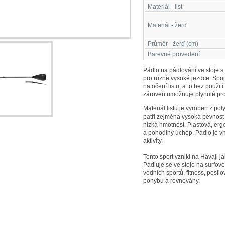
Materiál - list
Materiál - žerď
Průměr - žerď (cm)
Barevné provedení
Pádlo na pádlování ve stoje 
pro různě vysoké jezdce. Spoj
natočení listu, a to bez použit
zároveň umožnuje plynulé pro
Materiál listu je vyroben z p
patří zejména vysoká pevnost
nízká hmotnost. Plastová, erg
a pohodlný úchop. Pádlo je v
aktivity.
Tento sport vznikl na Havaji j
Pádluje se ve stoje na surfov
vodních sportů, fitness, posil
pohybu a rovnováhy.