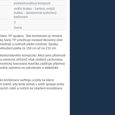
polykarbonátový kompozit
vnitřní trubka – karbon, vnější
trubka – sklolaminát vyztužený
karbonem
3
černá
s Vario YP spojkou. Tato kombinace je vhodná
ka Vario YP umožnuje nastavit libovolný úhel
í nástrojů a nutnosti pádlo rozebrat. Spojka
dloužení pádla ze 158 cm až na 210 cm.
olykarbonátového kompozitu. Mezi jeho přednosti
 a odolnost, přičemž však zůstává zachována
onomicky tvarovaná hlavička zajišťuje příjemný
hodné zejména na vytrvalostní a dálkařské
ako kombinace surfingu a jízdy na kánoi.
ém prkně, kdy tento pohyb v sobě spojuje prvky
ovacích cviků a cvičení ke zlepšení koordinace