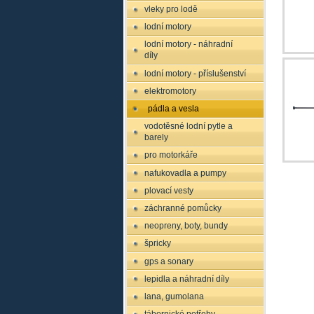
vleky pro lodě
lodní motory
lodní motory - náhradní
díly
lodní motory - příslušenství
elektromotory
pádla a vesla
vodotěsné lodní pytle a
barely
pro motorkáře
nafukovadla a pumpy
plovací vesty
záchranné pomůcky
neopreny, boty, bundy
špricky
gps a sonary
lepidla a náhradní díly
lana, gumolana