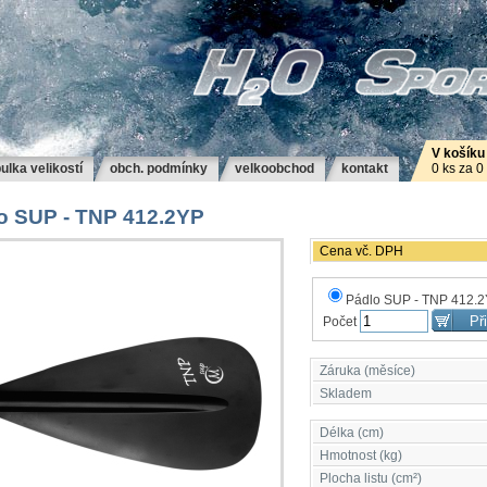
V košíku
ulka velikostí
obch. podmínky
velkoobchod
kontakt
0 ks za 0
o SUP - TNP 412.2YP
Cena vč. DPH
Pádlo SUP - TNP 412.
Počet
Záruka (měsíce)
Skladem
Délka (cm)
Hmotnost (kg)
Plocha listu (cm²)