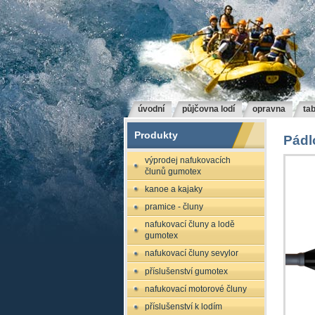
úvodní
půjčovna lodí
opravna
tab
Produkty
Pádl
výprodej nafukovacích
člunů gumotex
kanoe a kajaky
pramice - čluny
nafukovací čluny a lodě
gumotex
nafukovací čluny sevylor
příslušenství gumotex
nafukovací motorové čluny
příslušenství k lodím