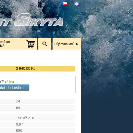
 máte:
Půjčovna lodí
 Kč
3 940,00 Kč
2YP
(2 ks)
24
ne
158 až 210
0,97
686