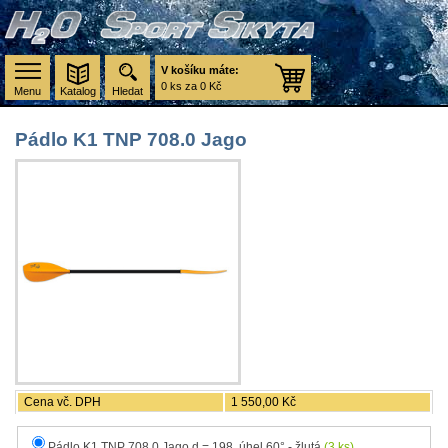
V košíku máte:
0 ks za 0 Kč
Menu
Katalog
Hledat
Pádlo K1 TNP 708.0 Jago
Cena vč. DPH
1 550,00 Kč
Pádlo K1 TNP 708.0 Jago d = 198, úhel 60° - žlutá
(3 ks)