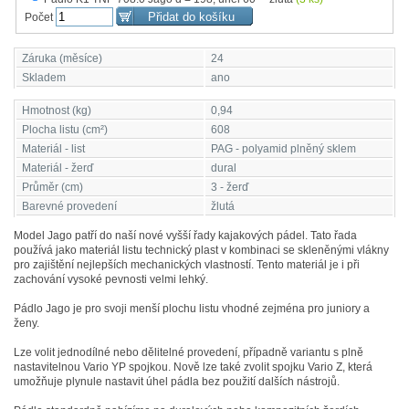
Počet
Záruka (měsíce)
24
Skladem
ano
Hmotnost (kg)
0,94
Plocha listu (cm²)
608
Materiál - list
PAG - polyamid plněný sklem
Materiál - žerď
dural
Průměr (cm)
3 - žerď
Barevné provedení
žlutá
Model Jago patří do naší nové vyšší řady kajakových pádel. Tato řada
používá jako materiál listu technický plast v kombinaci se skleněnými vlákny
pro zajištění nejlepších mechanických vlastností. Tento materiál je i při
zachování vysoké pevnosti velmi lehký.
Pádlo Jago je pro svoji menší plochu listu vhodné zejména pro juniory a
ženy.
Lze volit jednodílné nebo dělitelné provedení, případně variantu s plně
nastavitelnou Vario YP spojkou. Nově lze také zvolit spojku Vario Z, která
umožňuje plynule nastavit úhel pádla bez použití dalších nástrojů.