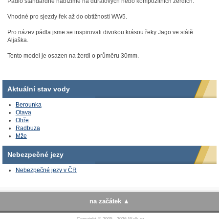
Pádlo standardně nabízíme na duralových nebo kompozitních žerdích.
Vhodné pro sjezdy řek až do obtížnosti WW5.
Pro název pádla jsme se inspirovali divokou krásou řeky Jago ve státě
Aljaška.
Tento model je osazen na žerdi o průměru 30mm.
Aktuální stav vody
Berounka
Otava
Ohře
Radbuza
Mže
Nebezpečné jezy
Nebezpečné jezy v ČR
na začátek