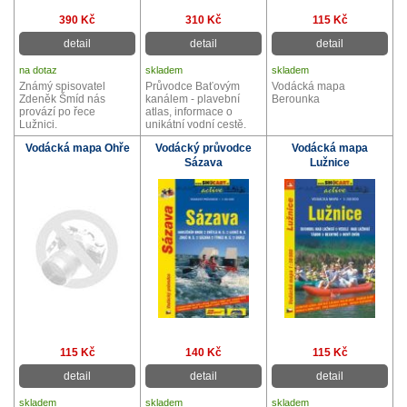
390 Kč
310 Kč
115 Kč
detail
detail
detail
na dotaz
skladem
skladem
Známý spisovatel
Průvodce Baťovým
Vodácká mapa
Zdeněk Šmíd nás
kanálem - plavební
Berounka
provází po řece
atlas, informace o
Lužnici.
unikátní vodní cestě.
Vodácká mapa Ohře
Vodácký průvodce
Vodácká mapa
Sázava
Lužnice
115 Kč
140 Kč
115 Kč
detail
detail
detail
skladem
skladem
skladem