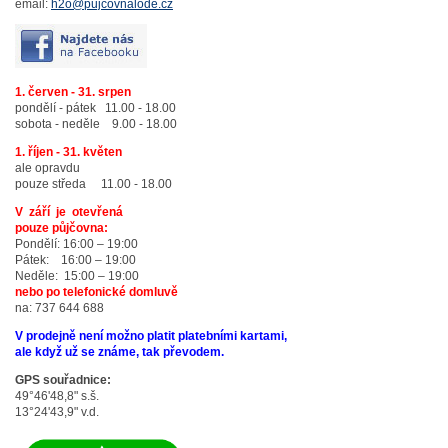
email:
h2o@pujcovnalode.cz
1. červen - 31. srpen
pondělí - pátek 11.00 - 18.00
sobota - neděle 9.00 - 18.00
1. říjen - 31. květen
ale opravdu
pouze středa 11.00 - 18.00
V září je otevřená
pouze půjčovna:
Pondělí: 16:00 – 19:00
Pátek: 16:00 – 19:00
Neděle: 15:00 – 19:00
nebo po telefonické domluvě
na: 737 644 688
V prodejně není možno platit platebními kartami,
ale když už se známe, tak převodem.
GPS souřadnice:
49°46'48,8" s.š.
13°24'43,9" v.d.