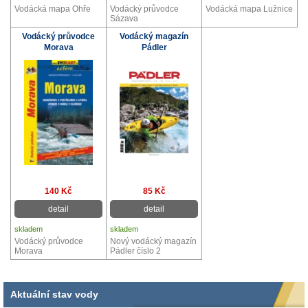
Vodácká mapa Ohře
Vodácký průvodce
Vodácká mapa Lužnice
Sázava
Vodácký průvodce
Vodácký magazín
Morava
Pádler
140 Kč
85 Kč
detail
detail
skladem
skladem
Vodácký průvodce
Nový vodácký magazín
Morava
Pádler číslo 2
Aktuální stav vody