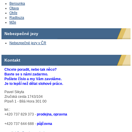
Berounka
Otava
Ohře
Radbuza
Mže
Nebezpečné jezy
Nebezpečné jezy v ČR
Kontakt
Chcete poradit, nebo tak něco?
Bavte se s námi zadarmo.
Pošlete číslo a my Vám zavoláme.
Je to lepší než dělat slohové práce.
Pavel Sikyta
Zručská cesta 1743/104
Plzeň 1 - Bílá Hora 301 00
tel.:
+420 737 829 373 -
prodejna, opravna
+420 737 644 688 -
půjčovna