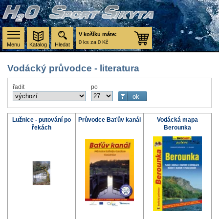
V košíku máte:
0 ks za 0 Kč
Menu
Katalog
Hledat
Vodácký průvodce - literatura
řadit
po
Lužnice - putování po
Průvodce Baťův kanál
Vodácká mapa
řekách
Berounka