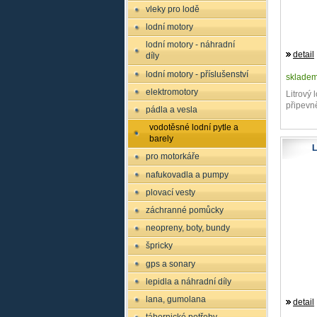
vleky pro lodě
lodní motory
lodní motory - náhradní
detail
díly
lodní motory - příslušenství
sklade
elektromotory
Litrový 
připevn
pádla a vesla
vodotěsné lodní pytle a
barely
L
pro motorkáře
nafukovadla a pumpy
plovací vesty
záchranné pomůcky
neopreny, boty, bundy
špricky
gps a sonary
lepidla a náhradní díly
lana, gumolana
detail