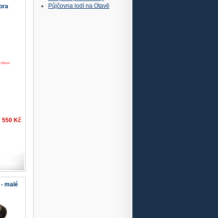
Půjčovna lodí na Otavě
ora
550 Kč
- malé