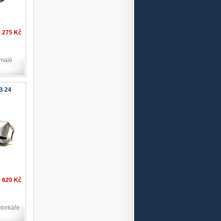
275 Kč
 malé
B 24
620 Kč
torkáře