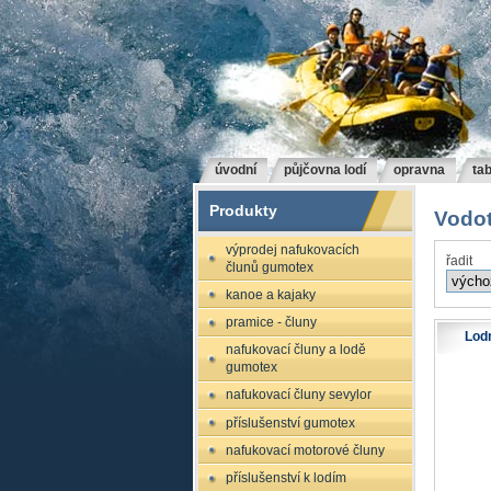
úvodní
půjčovna lodí
opravna
tab
Produkty
Vodot
výprodej nafukovacích
řadit
člunů gumotex
kanoe a kajaky
pramice - čluny
Lodn
nafukovací čluny a lodě
gumotex
nafukovací čluny sevylor
příslušenství gumotex
nafukovací motorové čluny
příslušenství k lodím