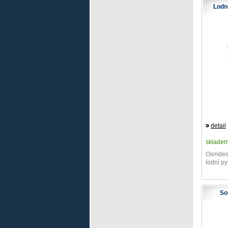
Lodní
detail
sklade
Osmdesá
lodní py
So