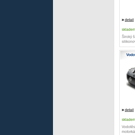
detail
sklade
Široký 
silikon
Vodo
detail
sklade
Vodotěs
motorká