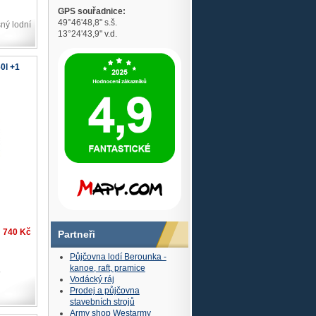
GPS souřadnice:
49°46'48,8" s.š.
sný lodní
13°24'43,9" v.d.
60l +1
740 Kč
Partneři
Půjčovna lodí Berounka -
kanoe, raft, pramice
o
Vodácký ráj
Prodej a půjčovna
stavebních strojů
Army shop Westarmy