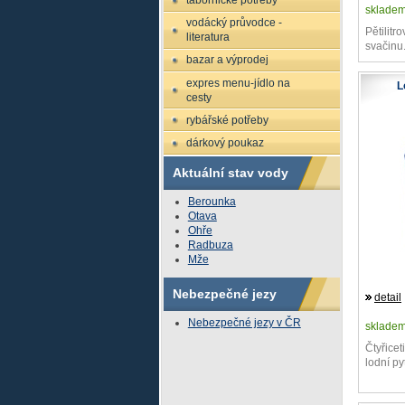
tábornické potřeby
sklade
vodácký průvodce -
Pětilitr
literatura
svačinu
bazar a výprodej
expres menu-jídlo na
L
cesty
rybářské potřeby
dárkový poukaz
Aktuální stav vody
Berounka
Otava
Ohře
Radbuza
Mže
Nebezpečné jezy
detail
Nebezpečné jezy v ČR
sklade
Čtyřicet
lodní py