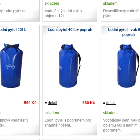
m
skladem
skladem
ový lodní pytel na
Vodotěsný lodní vak o
Dvacetilitrový vodotě
.
objemu 12l.
pytel.
odní pytel 40l L
Lodní pytel 40l L+ popruh
Lodní pytel - vak 
popruh
550 Kč
detail
680 Kč
detail
m
skladem
skladem
ilitrový vodotěsný
Lodní pytel s popruhem pro
Vodotěsný lodní vak 
tel.
snadné nošení.
objemu 60l s jedním
popruhem.