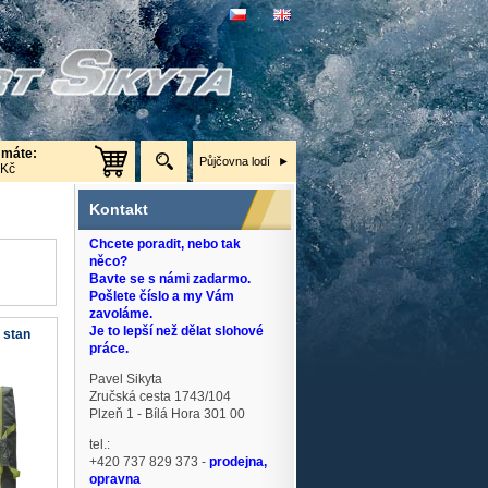
 máte:
Půjčovna lodí
 Kč
Kontakt
Chcete poradit, nebo tak
něco?
Bavte se s námi zadarmo.
Pošlete číslo a my Vám
zavoláme.
Je to lepší než dělat slohové
 stan
práce.
Pavel Sikyta
Zručská cesta 1743/104
Plzeň 1 - Bílá Hora 301 00
tel.:
+420 737 829 373 -
prodejna,
opravna