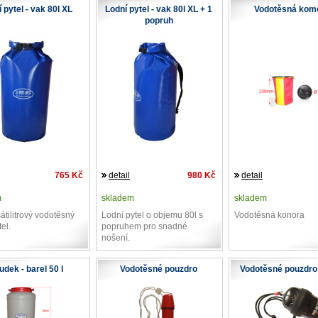
 pytel - vak 80l XL
Lodní pytel - vak 80l XL + 1
Vodotěsná kom
popruh
765 Kč
detail
980 Kč
detail
m
skladem
skladem
tilitrový vodotěsný
Lodní pytel o objemu 80l s
Vodotěsná konora
tel.
popruhem pro snadné
nošení.
udek - barel 50 l
Vodotěsné pouzdro
Vodotěsné pouzdro 