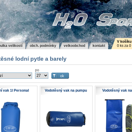
V košíku
ulka velikostí
obch. podmínky
velkoobchod
kontakt
0 ks za 0
ěsné lodní pytle a barely
po
í vak 1l Personal
Vodotěsný vak na pumpu
Vodotěsný vak na