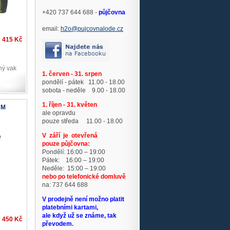
+420 737 644 688 -
půjčovna
email:
h2o@pujcovnalode.cz
415 Kč
ný vak
1. červen - 31. srpen
pondělí - pátek 11.00 - 18.00
sobota - neděle 9.00 - 18.00
1. říjen - 31. květen
 M
ale opravdu
pouze středa 11.00 - 18.00
V září je otevřená
pouze půjčovna:
Pondělí: 16:00 – 19:00
Pátek: 16:00 – 19:00
Neděle: 15:00 – 19:00
nebo po telefonické domluvě
na: 737 644 688
V prodejně není možno platit
platebními kartami,
ale když už se známe, tak
450 Kč
převodem.