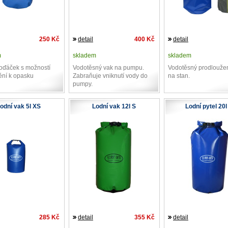
250 Kč
detail
400 Kč
detail
m
skladem
skladem
loďáček s možností
Vodotěsný vak na pumpu.
Vodotěsný prodlouže
ění k opasku
Zabraňuje vniknutí vody do
na stan.
pumpy.
odní vak 5l XS
Lodní vak 12l S
Lodní pytel 20l
285 Kč
detail
355 Kč
detail