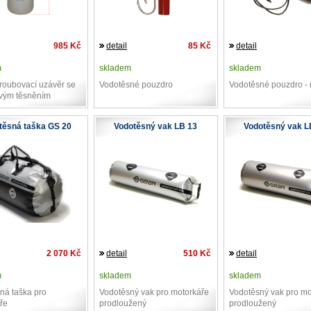
985 Kč
detail
85 Kč
detail
m
skladem
skladem
šroubovací uzávěr se
Vodotěsné pouzdro
Vodotěsné pouzdro -
ovým těsněním
těsná taška GS 20
Vodotěsný vak LB 13
Vodotěsný vak L
2 070 Kč
detail
510 Kč
detail
m
skladem
skladem
ná taška pro
Vodotěsný vak pro motorkáře
Vodotěsný vak pro mo
ře
prodloužený
prodloužený