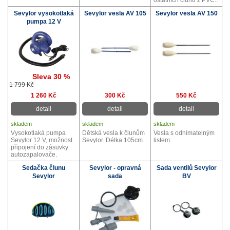
Sevylor vysokotlaká
Sevylor vesla AV 105
Sevylor vesla AV 150
pumpa 12 V
Sleva 30 %
1 799 Kč
1 260 Kč
300 Kč
550 Kč
detail
detail
detail
skladem
skladem
skladem
Vysokotlaká pumpa
Dětská vesla k člunům
Vesla s odnímatelným
Sevylor 12 V, možnost
Sevylor. Délka 105cm.
listem.
připojení do zásuvky
autozapalovače.
Sedačka člunu
Sevylor - opravná
Sada ventilů Sevylor
Sevylor
sada
BV