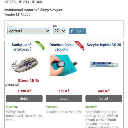
HF 250, HF 280, HF 360
Nafukovací motorové čluny Sevylor
Tender MTM 260
řadit
po
Sáňky, saně
Detektor úniku
Sevylor lepidlo AS 20
nafukovací
vzduchu
Sleva 15 %
3 990 Kč
3 390 Kč
175 Kč
445 Kč
detail
detail
detail
skladem
skladem
skladem
Sáňky, saně,
Detektor úniku vzduchu
Speciální lepidlo pro
nafukovací. Na sníh, na
opravy spojů, větších
vodu.
otvorů a trhlin člunů
Sevylor, Intex a
ostatních člunů z PVC..