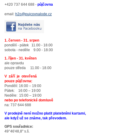
+420 737 644 688 -
půjčovna
email:
h2o@pujcovnalode.cz
1. červen - 31. srpen
pondělí - pátek 11.00 - 18.00
sobota - neděle 9.00 - 18.00
1. říjen - 31. květen
ale opravdu
pouze středa 11.00 - 18.00
V září je otevřená
pouze půjčovna:
Pondělí: 16:00 – 19:00
Pátek: 16:00 – 19:00
Neděle: 15:00 – 19:00
nebo po telefonické domluvě
na: 737 644 688
V prodejně není možno platit platebními kartami,
ale když už se známe, tak převodem.
GPS souřadnice:
49°46'48,8" s.š.