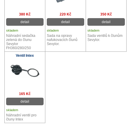
380 Kč
220 Kč
350 Kč
detail
detail
detail
skladem
skladem
skladem
Náhradní sedačka
Sada na opravy
Sada ventilů k člunům
zelená do člunu
nafukovacích člunů
Sevylor.
Sevylor
Sevylor.
FH360/280/250
Ventil Intex
165 Kč
detail
skladem
Náhradní ventil pro
čluny Intex