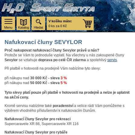
V košíku máte:
0 ks za 0 Kč
Menu
Katalog
Hledat
Nafukovací čluny SEVYLOR
Proč nakupovat nafukovací čluny Sevylor právě u nás?
Protože se Vám to jednoduše vyplatí. Na všechny u nás zakoupené čluny
Sevylor
se vztahuje
doprava po celé ČR zdarma
a spolehlivý
servis
.
Při platbě v hotovosti na prodejně Vám nabízíme tyto slevy:
při nákupu nad
30 000 Kč - sleva
3 %
při nákupu nad
50 000 Kč - sleva
5 %
Tyto slevy platí pouze při platbě v hotovosti na prodejně a nelze je uplatnit
na akční ceny.
Kromě servisu nabízíme také
poradenství
a velice rádi Vám pomůžeme s
výběrem vhodného příslušenství k nafukovacím člunům.
Nafukovací čluny Sevylor pro rekreaci
Supercaravele XR 86, Supercaravele XR 116
Nafukovací čluny Sevylor pro rybáře