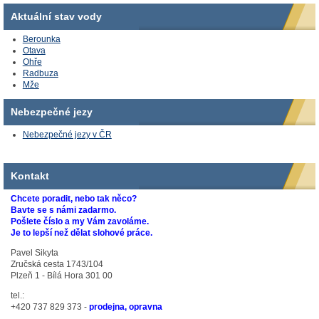
Aktuální stav vody
Berounka
Otava
Ohře
Radbuza
Mže
Nebezpečné jezy
Nebezpečné jezy v ČR
Kontakt
Chcete poradit, nebo tak něco?
Bavte se s námi zadarmo.
Pošlete číslo a my Vám zavoláme.
Je to lepší než dělat slohové práce.
Pavel Sikyta
Zručská cesta 1743/104
Plzeň 1 - Bílá Hora 301 00
tel.:
+420 737 829 373 -
prodejna, opravna