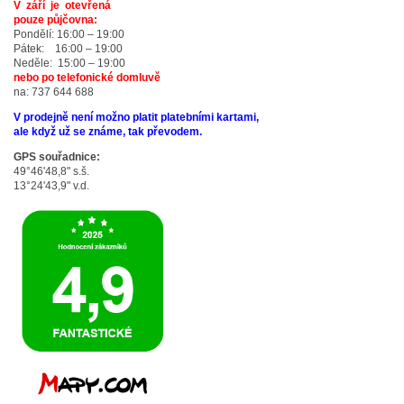
V září je otevřená
pouze půjčovna:
Pondělí: 16:00 – 19:00
Pátek: 16:00 – 19:00
Neděle: 15:00 – 19:00
nebo po telefonické domluvě
na: 737 644 688
V prodejně není možno platit platebními kartami,
ale když už se známe, tak převodem.
GPS souřadnice:
49°46'48,8" s.š.
13°24'43,9" v.d.