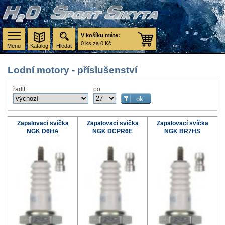
V košíku máte:
0 ks za 0 Kč
Menu
Katalog
Hledat
Lodní motory - příslušenství
řadit
po
Zapalovací svíčka
Zapalovací svíčka
Zapalovací svíčka
NGK D6HA
NGK DCPR6E
NGK BR7HS