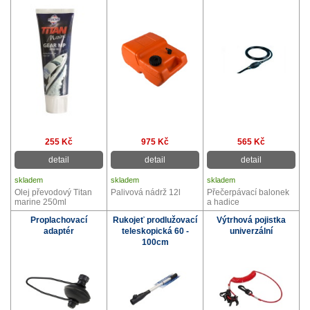
255 Kč
975 Kč
565 Kč
detail
detail
detail
skladem
skladem
skladem
Olej převodový Titan
Palivová nádrž 12l
Přečerpávací balonek
marine 250ml
a hadice
Proplachovací
Rukojeť prodlužovací
Výtrhová pojistka
adaptér
teleskopická 60 -
univerzální
100cm