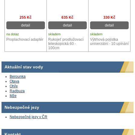
255 Kč
635 Kč
330 Kč
detail
detail
detail
na dotaz
skladem
skladem
Proplachovací adaptér
Rukojeť prodlužovací
Výtrhová pojistka
teleskopická 60 -
univerzální - 10 upínání
100cm
Aktuální stav vody
Berounka
Otava
Ohře
Radbuza
Mže
Nebezpečné jezy
Nebezpečné jezy v ČR
Kontakt