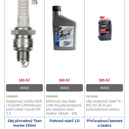
165 Kč
360 Kč
385 Kč
detail
detail
detail
skladem
skladem
na dotaz
Zapalovací svíčka NGK
Motorový olej 4takt
Olej motorový 2takt TC-
/ SUZUKI CR6HSA pro
10W-40 polosyntetický
W3 XD 30 1l pro
lodní motor Suzuki DF
pro závěsné lodní
karburátorové motory
2,5
motory. Obsah - 1litr.
Olej převodový Titan
Palivová nádrž 12l
Přečerpávací balonek
marine 250ml
a hadice