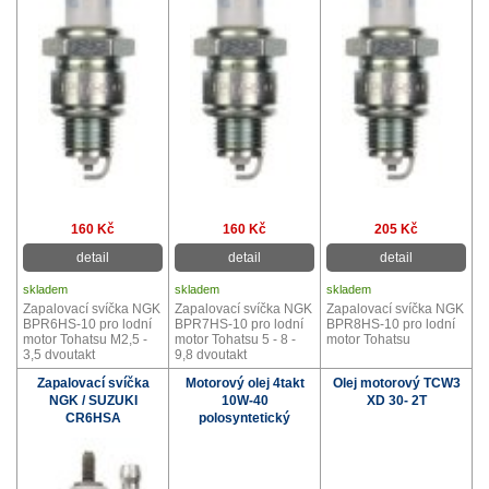
160 Kč
160 Kč
205 Kč
detail
detail
detail
skladem
skladem
skladem
Zapalovací svíčka NGK
Zapalovací svíčka NGK
Zapalovací svíčka NGK
BPR6HS-10 pro lodní
BPR7HS-10 pro lodní
BPR8HS-10 pro lodní
motor Tohatsu M2,5 -
motor Tohatsu 5 - 8 -
motor Tohatsu
3,5 dvoutakt
9,8 dvoutakt
Zapalovací svíčka
Motorový olej 4takt
Olej motorový TCW3
NGK / SUZUKI
10W-40
XD 30- 2T
CR6HSA
polosyntetický