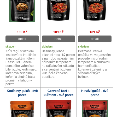
199 Kč
189 Kč
189 Kč
detail
detail
detail
skladem
skladem
skladem
Krůtí ragú s fazolemi.
Bezmasý, lehce
Bezmasá, italská
Inspirováno tradičním
pikantní mexický pokrm
omáčka ve veganském
francouzským jídlem
s nahrubo nakrájeným
provedení s přírodním
Cassoulet. Během
přírodním tempehem
tempehem a chuťovou
pomalého vaření se
na rajčatovém základu
harmonií rajčat,
bílé fazole, krůtí maso,
s červenými fazolemi,
kořenové zeleniny a
kořenová zelenina,
kukuřicí a červenou
středomořských
koření a chutná bása
paprikou.
bylinek.
promění v lahodný
pokrm.
Kotlíkový guláš - dvě
Červené kari s
Hovězí guláš - dvě
porce
kuřetem - dvě porce
porce