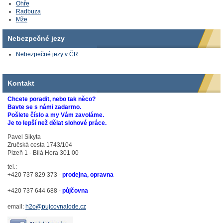
Ohře
Radbuza
Mže
Nebezpečné jezy
Nebezpečné jezy v ČR
Kontakt
Chcete poradit, nebo tak něco?
Bavte se s námi zadarmo.
Pošlete číslo a my Vám zavoláme.
Je to lepší než dělat slohové práce.
Pavel Sikyta
Zručská cesta 1743/104
Plzeň 1 - Bílá Hora 301 00
tel.:
+420 737 829 373 -
prodejna, opravna
+420 737 644 688 -
půjčovna
email:
h2o@pujcovnalode.cz