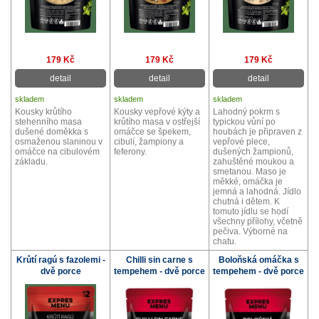
179 Kč
179 Kč
179 Kč
detail
detail
detail
skladem
skladem
skladem
Kousky krůtího
Kousky vepřové kýty a
Lahodný pokrm s
stehenního masa
krůtího masa v ostřejší
typickou vůní po
dušené doměkka s
omáčce se špekem,
houbách je připraven z
osmaženou slaninou v
cibulí, žampiony a
vepřové plece,
omáčce na cibulovém
feferony.
dušených žampionů,
základu.
zahuštěné moukou a
smetanou. Maso je
měkké, omáčka je
jemná a lahodná. Jídlo
chutná i dětem. K
tomuto jídlu se hodí
všechny přílohy, včetně
pečiva. Výborné na
chatu.
Krůtí ragú s fazolemi -
Chilli sin carne s
Boloňská omáčka s
dvě porce
tempehem - dvě porce
tempehem - dvě porce