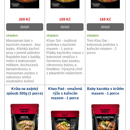
269 Kč
109 Kč
169 Kč
detail
detail
detail
skladem
skladem
skladem
Massaman kari s
Khao Soi - nudlová
Tom Kha Gai -
kachním masem - bez
polévka s kachním
kokosová polévka s
lepku. Křehká kachní
masem - 1 porce.
kuřecím masem - 2
prsa v jemně pálivém
Plátky kachního masa v
porce
thajském kari s batáty,
kokosové omáčce s
mrkví a kokosovým
červenou kari pastou,
mlékem, dochucená
citronovou trávou a
tamarindovou a
limetkou. Výrazná chuť
massaman pastou s
s pikantním nádechem.
vybranou směsí
exotického koření.
Krůta na asijský
Khao Pad - smažená
Baby karotka s krůtím
způsob 300g (1 porce)
rýže s kuřecím
masem - 1 porce
masem - 1 porce