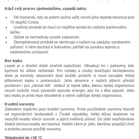
Když celý proces zjednodušíme, vypadá takto:
Od momentu, kdy se pokrm začne vařit, nesmí jeho teplota klesnout pod
70 stupňů Celsia.
Uvařený produkt se musí co nejdříve dostat do našeho bariérového
sáčku.
Sáček se hermeticky uzavře zatavením.
Zkompletovaný produkt se sterilizuje v našem na zakázku vyrobeném
zařízení. V něm dochází k šokovému zahřátí na vysokou teplotu a
následnému zchlazení.
Bez lepku
Lepek je v dnešní době značně nadužíván. Obsahují ho i potraviny, kde
bychom ho vůbec nehledali. Pro celiaky a osoby dodržující bezlepkovou
dietu je mnohdy stravování dost složité, protože si musí neustále hlídat
přítomnost lepku v potravinách. Jeho absence v našich jídlech přináší
pozitivum i pro „zdravé lidi“. Jelikož je lepek látka, kterou lidský organismus
neumí rozložit, musí vynaložit spoustu energie, aby ho z těla vypudil. Jídlo
bez lepku je proto lépe stravitelné a méně zatěžuje lidský organismus.
Kvalitní suroviny
Základem úspěchu jsou kvalitní suroviny. Proto používáme suroviny hlavně
od regionálních dodavatelů z České republiky. Velký důraz klademe na
nejvyšší kvalitu všech surovin a jejich ověřený původ. Do jídel nepřidáváme
žádná dochucovadla ani barviva. Naším cílem je jídlo, kterému propůjčí chuť
a podobu pouze použité suroviny.
Skladování do +30 °C