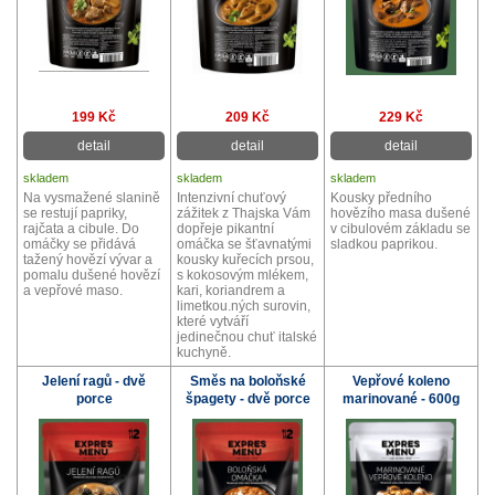
199 Kč
209 Kč
229 Kč
detail
detail
detail
skladem
skladem
skladem
Na vysmažené slanině
Intenzivní chuťový
Kousky předního
se restují papriky,
zážitek z Thajska Vám
hovězího masa dušené
rajčata a cibule. Do
dopřeje pikantní
v cibulovém základu se
omáčky se přidává
omáčka se šťavnatými
sladkou paprikou.
tažený hovězí vývar a
kousky kuřecích prsou,
pomalu dušené hovězí
s kokosovým mlékem,
a vepřové maso.
kari, koriandrem a
limetkou.ných surovin,
které vytváří
jedinečnou chuť italské
kuchyně.
Jelení ragů - dvě
Směs na boloňské
Vepřové koleno
porce
špagety - dvě porce
marinované - 600g