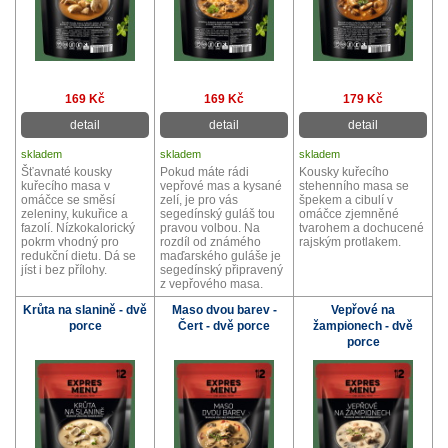
169 Kč
169 Kč
179 Kč
detail
detail
detail
skladem
skladem
skladem
Šťavnaté kousky
Pokud máte rádi
Kousky kuřecího
kuřecího masa v
vepřové mas a kysané
stehenního masa se
omáčce se směsí
zelí, je pro vás
špekem a cibulí v
zeleniny, kukuřice a
segedínský guláš tou
omáčce zjemněné
fazolí. Nízkokalorický
pravou volbou. Na
tvarohem a dochucené
pokrm vhodný pro
rozdíl od známého
rajským protlakem.
redukční dietu. Dá se
maďarského guláše je
jíst i bez přílohy.
segedínský připravený
z vepřového masa.
Krůta na slanině - dvě
Maso dvou barev -
Vepřové na
porce
Čert - dvě porce
žampionech - dvě
porce