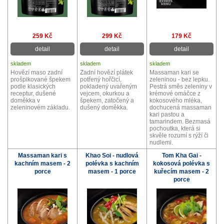
259 Kč
299 Kč
179 Kč
detail
detail
detail
skladem
skladem
skladem
Hovězí maso zadní
Zadní hovězí plátek
Massaman kari se
prošpikované špekem
potřený hořčicí,
zeleninou - bez lepku.
podle klasických
pokladený uvařeným
Pestrá směs zeleniny v
receptur, dušené
vejcem, okurkou a
krémové omáčce z
doměkka v
špekem, zatočený a
kokosového mléka,
zeleninovém základu.
dušený doměkka.
dochucená massaman
kari pastou a
tamarindem. Bezmasá
pochoutka, která si
skvěle rozumí s rýží či
nudlemi.
Massaman kari s
Khao Soi - nudlová
Tom Kha Gai -
kachním masem - 2
polévka s kachním
kokosová polévka s
porce
masem - 1 porce
kuřecím masem - 2
porce