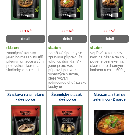
219 Kč
229 Kč
229 Kč
detail
detail
detail
skladem
skladem
skladem
Nakrájené kousky
Boloňské špagety se
Vepřové koleno bez
jeleního masa v hustší
zpravidla připravují z
kosti naložené do soli,
pikantní omáčce s vůní
toho, co dům dá. My
potřené česnekem a
po divokém koření a
jsme je pro vás
okořeněné drceným
sladkokyselou chutí.
připravili pouze z
kmínem a chilli. 600 g.
vybraných surovin,
které vytváří
jedinečnou chuť italské
kuchyně.
Svíčková na smetaně
Španělský ptáček -
Massaman kari se
- dvě porce
dvě porce
zeleninou - 2 porce