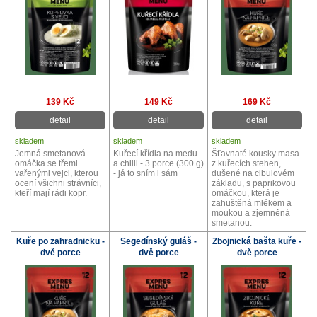
139 Kč
149 Kč
169 Kč
detail
detail
detail
skladem
skladem
skladem
Jemná smetanová
Kuřecí křídla na medu
Šťavnaté kousky masa
omáčka se třemi
a chilli - 3 porce (300 g)
z kuřecích stehen,
vařenými vejci, kterou
- já to sním i sám
dušené na cibulovém
ocení všichni strávníci,
základu, s paprikovou
kteří mají rádi kopr.
omáčkou, která je
zahuštěná mlékem a
moukou a zjemněná
smetanou.
Kuře po zahradnicku -
Segedínský guláš -
Zbojnická bašta kuře -
dvě porce
dvě porce
dvě porce