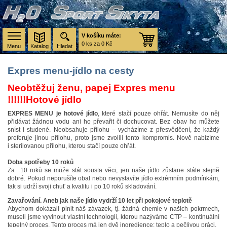
V košíku máte:
0 ks za 0 Kč
Menu
Katalog
Hledat
Expres menu-jídlo na cesty
Neobtěžuj ženu, papej Expres menu
!!!!!!
Hotové jídlo
EXPRES MENU je hotové jídlo
, které stačí pouze ohřát. Nemusíte do něj
přidávat žádnou vodu ani ho převařit či dochucovat. Bez obav ho můžete
sníst i studené. Neobsahuje přílohu – vycházíme z přesvědčení, že každý
preferuje jinou přílohu, proto jsme zvolili tento kompromis. Nově nabízíme
i sterilovanou přílohu, kterou stačí pouze ohřát.
Doba spotřeby 10 roků
Za 10 roků se může stát sousta věci, jen naše jídlo zůstane stále stejně
dobré. Pokud neporušíte obal nebo nevystavíte jídlo extrémním podmínkám,
tak si udrží svoji chuť a kvalitu i po 10 roků skladování.
Zavařování. Aneb jak naše jídlo vydrží 10 let při pokojové teplotě
Abychom dokázali plnit náš závazek, tj. žádná chemie v našich pokrmech,
museli jsme vyvinout vlastní technologii, kterou nazýváme CTP – kontinuální
tepelný proces. Tento proces má jen dvě ingredience: teplo a pečlivou práci.