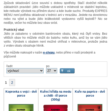
Způsob skladování úzce souvisí s dobou spotřeby. Stačí dodržet několik
základních pravidel- jídlo můžete uskladnit v místnosti se stabilní teplotou,
kde nebude výrobek na přímém slunci a kde bude sucho. Produkty EXPRES
MENU není potřeba skladovat v lednici ani v mrazáku. Jedete na dovolenou
nebo na výlet a bude jídlo krátkodobě vystaveno vyšší teplotě? Nic se
neděje, večer ho můžete bez obav sníst.
Praktický obal
Jídlo je zabaleno v odolném bariérovém obalu, který má čtyři vrstvy. Bez
větších obav ho můžete vložit do batohu nebo kufru, aniž by se vám jídlo
vylilo. Výrobek s obalem není možné ohřívat v mikrovlnce, protože jedna
z vrstev obalu obsahuje hliník.
Vše můžete nakoupit v našm
e-shopu
,
nebo přímo v naší prodejně a
půjčovně
řadit
po
1
2
Koprovka s vejci - dvě
Kuřecí křídla na medu
Kuře na paprice - dvě
porce
a chilli - tři porce
porce
(300g)