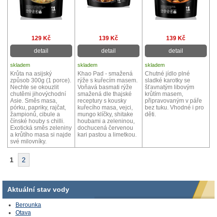
129 Kč
139 Kč
139 Kč
detail
detail
detail
skladem
skladem
skladem
Krůta na asijský
Khao Pad - smažená
Chutné jídlo plné
způsob 300g (1 porce).
rýže s kuřecím masem.
sladké karotky se
Nechte se okouzlit
Voňavá basmati rýže
šťavnatým libovým
chutěmi jihovýchodní
smažená dle thajské
krůtím masem,
Asie. Směs masa,
receptury s kousky
připravovaným v páře
pórku, papriky, rajčat,
kuřecího masa, vejci,
bez tuku. Vhodné i pro
žampionů, cibule a
mungo klíčky, shitake
děti.
čínské houby s chilli.
houbami a zeleninou,
Exotická směs zeleniny
dochucená červenou
a krůtího masa si najde
kari pastou a limetkou.
své milovníky.
1
2
Aktuální stav vody
Berounka
Otava