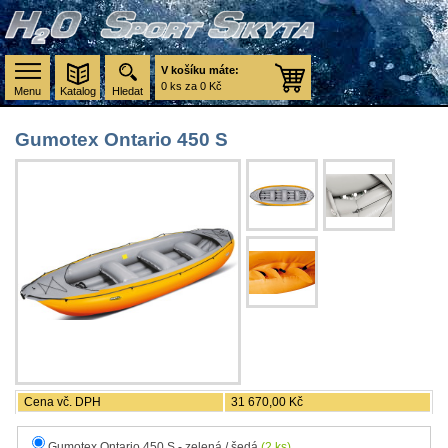
V košíku máte:
0 ks za 0 Kč
Menu
Katalog
Hledat
Gumotex Ontario 450 S
Cena vč. DPH
31 670,00 Kč
Gumotex Ontario 450 S - zelená / šedá
(2 ks)