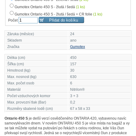
Gumotex Ontario 450 S - žlutá / šedá
(1 ks)
Gumotex Ontario 450 S - žlutá / šedá + CR folie
(1 ks)
Počet
Záruka (měsíce)
24
Skladem
ano
Značka
Gumotex
Délka (cm)
450
Šířka (cm)
157
Hmotnost (kg)
30
Max. nosnost (kg)
630
Max. počet osob
6
Materiál
Nitrilon®
Počet vzduchových komor
3 + 3
Max. provozní tlak (Bar)
0,2
Rozměry sbalené lodě (cm)
67 x 58 x 33
Ontario 450 S
je delší verzí osvědčeného ONTARIA 420, vybavenou navíc
samovylévacím dnem. V novém ONTARIU 450 S je více místa na bagáž a vy
se tak můžete vydat na putování po řekách s celou rodinou, kde Vás člun
překvapí svojí rychlostí. Jedná se o nejrychlejší vícemístný člun z produkce