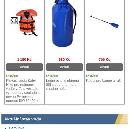
1 190 Kč
980 Kč
755 Kč
detail
detail
detail
skladem
skladem
skladem
Plovací vesta Baby
Lodní pytel o objemu
Pádla pro kanoe a raft
Hiko pro nejmenší
80l s popruhem pro
vodáky. Tato vesta je
snadné nošení.
vyrobena v souladu s
novou Evropskou
normou ISO 12402-4.
Aktuální stav vody
Berounka