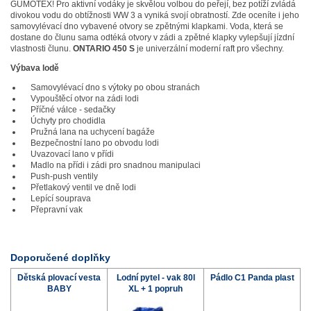
GUMOTEX! Pro aktivní vodáky je skvělou volbou do peřejí, bez potíží zvládá
divokou vodu do obtížnosti WW 3 a vyniká svojí obratností. Zde oceníte i jeho
samovylévací dno vybavené otvory se zpětnými klapkami. Voda, která se
dostane do člunu sama odtéká otvory v zádi a zpětné klapky vylepšují jízdní
vlastnosti člunu.
ONTARIO 450 S
je univerzální moderní raft pro všechny.
Výbava lodě
Samovylévací dno s výtoky po obou stranách
Vypouštěcí otvor na zádi lodi
Příčné válce - sedačky
Úchyty pro chodidla
Pružná lana na uchycení bagáže
Bezpečnostní lano po obvodu lodi
Uvazovací lano v přídi
Madlo na přídi i zádi pro snadnou manipulaci
Push-push ventily
Přetlakový ventil ve dně lodi
Lepící souprava
Přepravní vak
Doporučené doplňky
Dětská plovací vesta
Lodní pytel - vak 80l
Pádlo C1 Panda plast
BABY
XL + 1 popruh