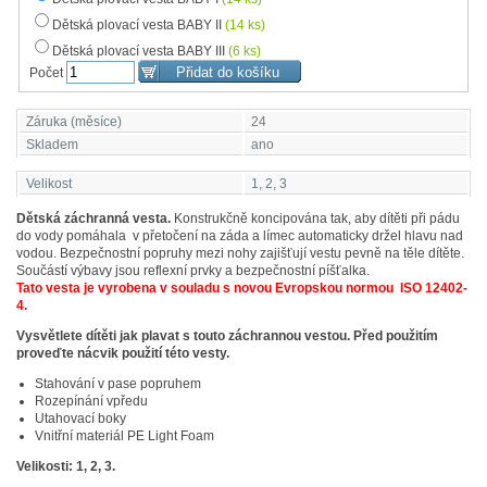
Dětská plovací vesta BABY II
(14 ks)
Dětská plovací vesta BABY III
(6 ks)
Počet
Záruka (měsíce)
24
Skladem
ano
Velikost
1, 2, 3
Dětská záchranná vesta.
Konstrukčně koncipována tak, aby dítěti při pádu
do vody pomáhala v přetočení na záda a límec automaticky držel hlavu nad
vodou. Bezpečnostní popruhy mezi nohy zajišťují vestu pevně na těle dítěte.
Součástí výbavy jsou reflexní prvky a bezpečnostní píšťalka.
Tato vesta je vyrobena v souladu s novou Evropskou normou ISO 12402-
4.
Vysvětlete dítěti jak plavat s touto záchrannou vestou. Před použitím
proveďte nácvik použití této vesty.
Stahování v pase popruhem
Rozepínání vpředu
Utahovací boky
Vnitřní materiál PE Light Foam
Velikosti: 1, 2, 3.