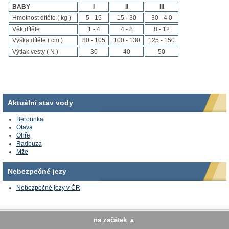
BABY
I
II
III
Hmotnost dítěte ( kg )
5 - 15
15 - 30
30 - 4 0
Věk dítěte
1 - 4
4 - 8
8 - 12
Výška dítěte ( cm )
80 - 105
100 - 130
125 - 150
Výtlak vesty ( N )
30
40
50
Aktuální stav vody
Berounka
Otava
Ohře
Radbuza
Mže
Nebezpečné jezy
Nebezpečné jezy v ČR
na začátek