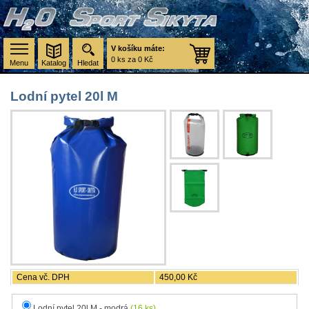
V košíku máte:
0 ks za 0 Kč
Menu
Katalog
Hledat
Lodní pytel 20l M
Cena vč. DPH
450,00 Kč
Lodní pytel 20l M - modrá
(16 ks)