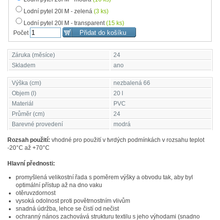
Lodní pytel 20l M - zelená
(3 ks)
Lodní pytel 20l M - transparent
(15 ks)
Počet
Záruka (měsíce)
24
Skladem
ano
Výška (cm)
nezbalená 66
Objem (l)
20 l
Materiál
PVC
Průměr (cm)
24
Barevné provedení
modrá
Rozsah použití:
vhodné pro použití v tvrdých podmínkách v rozsahu teplot
-20°C až +70°C
Hlavní přednosti:
promyšlená velikostní řada s poměrem výšky a obvodu tak, aby byl
optimální přístup až na dno vaku
otěruvzdornost
vysoká odolnost proti povětrnostním vlivům
snadná údržba, lehce se čistí od nečist
ochranný nános zachovává strukturu textilu s jeho výhodami (snadno