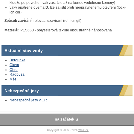
klouže po povrchu - vak zastrčíte až na konec vodotěsné komory)
vaky opatřené dvěma
D
, lze zajistit proti neoprávněnému otevření (lock-
icn.cdr)
Způsob zavírání:
rolovací uzavírání (roll-icn.gif)
Materiál:
PES550 - polyesterová textilie oboustranně nánosovaná
Aktuální stav vody
Berounka
Otava
Ohře
Radbuza
Mže
Nebezpečné jezy
Nebezpečné jezy v ČR
na začátek
Copyright © 2005 - 2026
Walk.cz