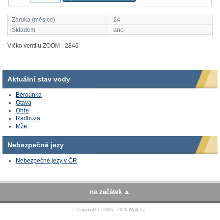
Záruka (měsíce)
24
Skladem
ano
Víčko ventilu ZOOM - 2846
Aktuální stav vody
Berounka
Otava
Ohře
Radbuza
Mže
Nebezpečné jezy
Nebezpečné jezy v ČR
na začátek
Copyright © 2005 - 2026
Walk.cz