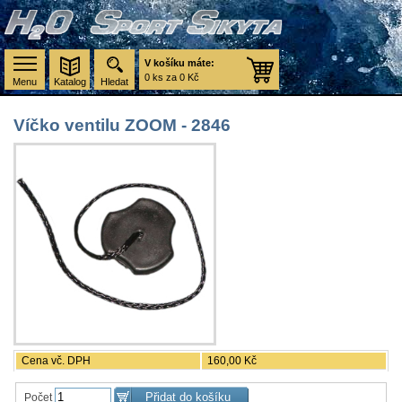
V košíku máte:
0 ks za 0 Kč
Menu
Katalog
Hledat
Víčko ventilu ZOOM - 2846
Cena vč. DPH
160,00 Kč
Počet