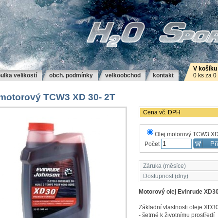
V košíku
ulka velikostí
obch. podmínky
velkoobchod
kontakt
0 ks za 0
 motorový TCW3 XD 30- 2T
Cena vč. DPH
Olej motorový TCW3 XD 3
Počet
Záruka (měsíce)
Dostupnost (dny)
Motorový olej Evinrude XD30
Základní vlastnosti oleje XD30
- šetrné k životnímu prostředí