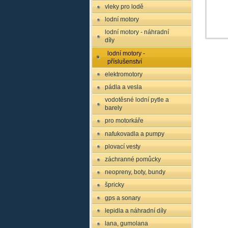
vleky pro lodě
lodní motory
lodní motory - náhradní
díly
lodní motory -
příslušenství
elektromotory
pádla a vesla
vodotěsné lodní pytle a
barely
pro motorkáře
nafukovadla a pumpy
plovací vesty
záchranné pomůcky
neopreny, boty, bundy
špricky
gps a sonary
lepidla a náhradní díly
lana, gumolana