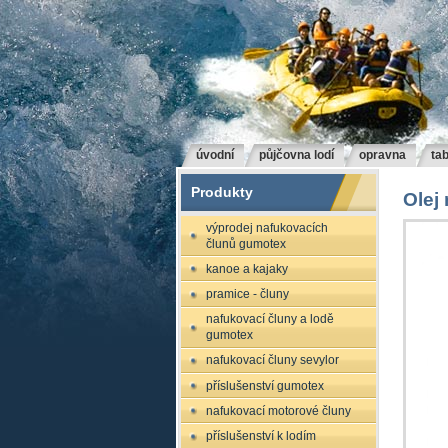
úvodní
půjčovna lodí
opravna
tab
Produkty
Olej
výprodej nafukovacích
člunů gumotex
kanoe a kajaky
pramice - čluny
nafukovací čluny a lodě
gumotex
nafukovací čluny sevylor
příslušenství gumotex
nafukovací motorové čluny
příslušenství k lodím