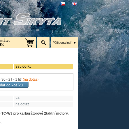
 máte:
Půjčovna lodí
 Kč
385,00 Kč
0 - 2T - 1 litr
(na dotaz)
24
na dotaz
 TC-W3 pro karburátorové 2taktní motory.
: