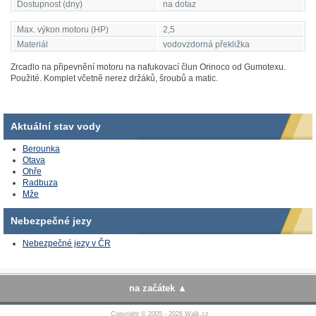
Dostupnost (dny)
na dotaz
Max. výkon motoru (HP)
2,5
Materiál
vodovzdorná překližka
Zrcadlo na připevnění motoru na nafukovací člun Orinoco od Gumotexu.
Použité. Komplet včetně nerez držáků, šroubů a matic.
Aktuální stav vody
Berounka
Otava
Ohře
Radbuza
Mže
Nebezpečné jezy
Nebezpečné jezy v ČR
na začátek
Copyright © 2005 - 2026
Walk.cz