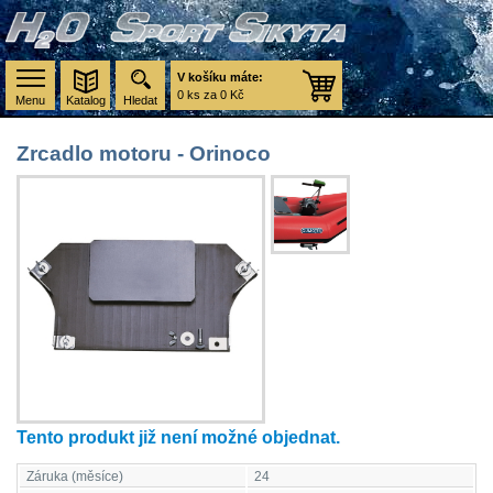
V košíku máte:
0 ks za 0 Kč
Menu
Katalog
Hledat
Zrcadlo motoru - Orinoco
Tento produkt již není možné objednat.
Záruka (měsíce)
24