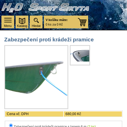
V košíku máte:
0 ks za 0 Kč
Menu
Katalog
Hledat
Zabezpečení proti krádeži pramice
Cena vč. DPH
680,00 Kč
Zabezpečení proti krádeži pramice s lanem 6 m
(2 ks)