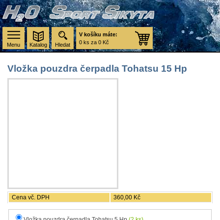
V košíku máte:
0 ks za 0 Kč
Menu
Katalog
Hledat
Vložka pouzdra čerpadla Tohatsu 15 Hp
Cena vč. DPH
360,00 Kč
Vložka pouzdra čerpadla Tohatsu 5 Hp
(2 ks)