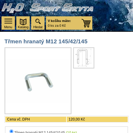
V košíku máte:
0 ks za 0 Kč
Menu
Katalog
Hledat
Třmen hranatý M12 145/42/145
Cena vč. DPH
120,00 Kč
Třmen hranatý M12 145/42/145
(10 ks)