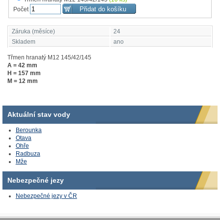
Počet
Záruka (měsíce)
24
Skladem
ano
Třmen hranatý M12 145/42/145
A = 42 mm
H = 157 mm
M = 12 mm
Aktuální stav vody
Berounka
Otava
Ohře
Radbuza
Mže
Nebezpečné jezy
Nebezpečné jezy v ČR