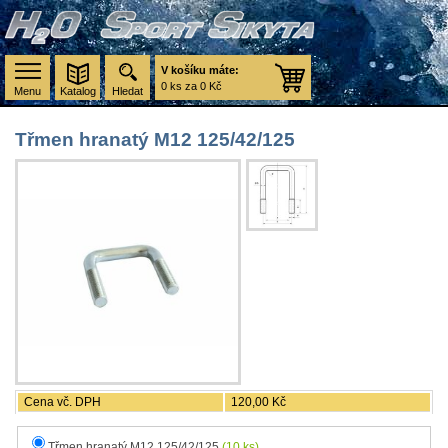
V košíku máte:
0 ks za 0 Kč
Menu
Katalog
Hledat
Třmen hranatý M12 125/42/125
Cena vč. DPH
120,00 Kč
Třmen hranatý M12 125/42/125
(10 ks)