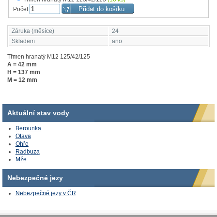
Počet
Záruka (měsíce)
24
Skladem
ano
Třmen hranatý M12 125/42/125
A = 42 mm
H = 137 mm
M = 12 mm
Aktuální stav vody
Berounka
Otava
Ohře
Radbuza
Mže
Nebezpečné jezy
Nebezpečné jezy v ČR