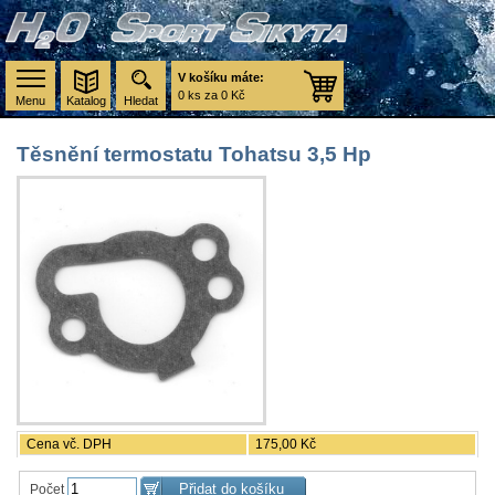
V košíku máte:
0 ks za 0 Kč
Menu
Katalog
Hledat
Těsnění termostatu Tohatsu 3,5 Hp
Cena vč. DPH
175,00 Kč
Počet