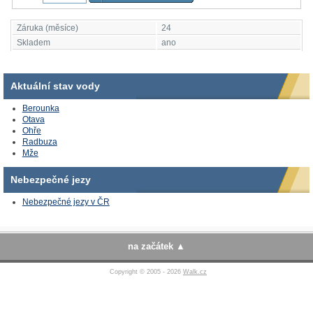
Záruka (měsíce)
24
Skladem
ano
Aktuální stav vody
Berounka
Otava
Ohře
Radbuza
Mže
Nebezpečné jezy
Nebezpečné jezy v ČR
na začátek
Copyright © 2005 - 2026
Walk.cz