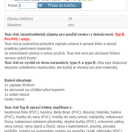
Počet
Záruka (měsíce)
24
Skladem
ano
Tear-Aid, nenahraditelná záplata pro použití venku i v domácnosti.
Typ B.
Pro PVC / vinyl.
Tear-Aid je jedinečná průsvitná záplata určená k opravě trhlin a otvorů
prakticky jakéhokoli materiálu.
Je mimořádně odolná a velice pružná. Tear-Aid není jen dočasné řešení,
oprava vydrží trvale!
Tear-Aid se vyrábí ve dvou variantách, typu A a typu B.
Oba typy disponují
stejnými unikátnímu vlastnostmi, ale každý je vhodný pro jiné materiály.
Balení obsahuje:
1x záplata 30x8cm
4x ubrousek na očištění před lepením
1x svitek vlasce
český návod
Tear-Aid Typ B opraví trhliny například v:
bazénová fólie (PVC), bazény, Belly Boat (PVC), Bisonyl, blatníky, hadice
(PVC), hračky do vany (PVC), hračky do vany (vinyl), nabíječky, nafukovací
čluny, nafukovací reklamní předměty, obytné buňky (PVC), ochranné oděvy,
okna (vinyl), okna stanů a člunů, okna v kabrioletech, plachty, plováky,
polštáře, potahy na automobily, potahy na sedačky / lodě, přihrádky (PVC),