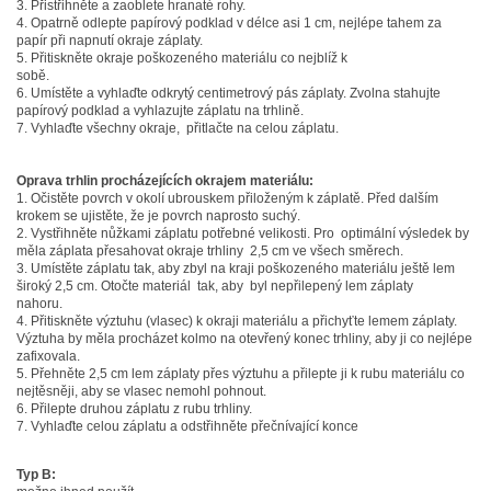
3. Přistřihněte a zaoblete hranaté rohy.
4. Opatrně odlepte papírový podklad v délce asi 1 cm, nejlépe tahem za
papír při napnutí okraje záplaty.
5. Přitiskněte okraje poškozeného materiálu co nejblíž k
sobě.
6. Umístěte a vyhlaďte odkrytý centimetrový pás záplaty. Zvolna stahujte
papírový podklad a vyhlazujte záplatu na trhlině.
7. Vyhlaďte všechny okraje, přitlačte na celou záplatu.
Oprava trhlin procházejících okrajem materiálu:
1. Očistěte povrch v okolí ubrouskem přiloženým k záplatě. Před dalším
krokem se ujistěte, že je povrch naprosto suchý.
2. Vystřihněte nůžkami záplatu potřebné velikosti. Pro optimální výsledek by
měla záplata přesahovat okraje trhliny 2,5 cm ve všech směrech.
3. Umístěte záplatu tak, aby zbyl na kraji poškozeného materiálu ještě lem
široký 2,5 cm. Otočte materiál tak, aby byl nepřilepený lem záplaty
nahoru.
4. Přitiskněte výztuhu (vlasec) k okraji materiálu a přichyťte lemem záplaty.
Výztuha by měla procházet kolmo na otevřený konec trhliny, aby ji co nejlépe
zafixovala.
5. Přehněte 2,5 cm lem záplaty přes výztuhu a přilepte ji k rubu materiálu co
nejtěsněji, aby se vlasec nemohl pohnout.
6. Přilepte druhou záplatu z rubu trhliny.
7. Vyhlaďte celou záplatu a odstřihněte přečnívající konce
Typ B: