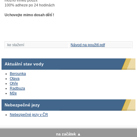
možno ihned použít
100% adheze po 24 hodinách
Uchovejte mimo dosah dětí !
ke stažení
Návod na použití.pdf
Aktuální stav vody
Berounka
Otava
Ohře
Radbuza
Mže
Nebezpečné jezy
Nebezpečné jezy v ČR
na začátek