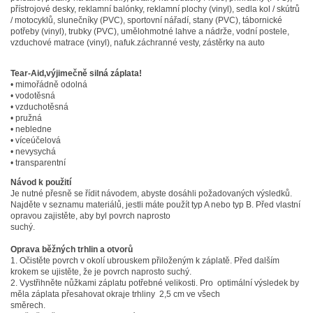
přístrojové desky, reklamní balónky, reklamní plochy (vinyl), sedla kol / skútrů
/ motocyklů, slunečníky (PVC), sportovní nářadí, stany (PVC), tábornické
potřeby (vinyl), trubky (PVC), umělohmotné lahve a nádrže, vodní postele,
vzduchové matrace (vinyl), nafuk.záchranné vesty, zástěrky na auto
Tear-Aid,výjimečně silná záplata!
• mimořádně odolná
• vodotěsná
• vzduchotěsná
• pružná
• nebledne
• víceúčelová
• nevysychá
• transparentní
Návod k použití
Je nutné přesně se řídit návodem, abyste dosáhli požadovaných výsledků.
Najděte v seznamu materiálů, jestli máte použít typ A nebo typ B. Před vlastní
opravou zajistěte, aby byl povrch naprosto
suchý.
Oprava běžných trhlin a otvorů
1. Očistěte povrch v okolí ubrouskem přiloženým k záplatě. Před dalším
krokem se ujistěte, že je povrch naprosto suchý.
2. Vystřihněte nůžkami záplatu potřebné velikosti. Pro optimální výsledek by
měla záplata přesahovat okraje trhliny 2,5 cm ve všech
směrech.