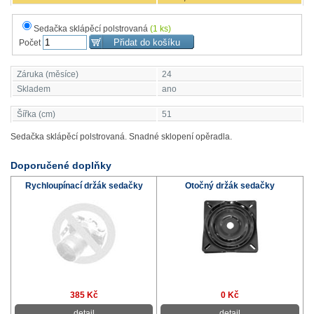
Sedačka sklápěcí polstrovaná
(1 ks)
Počet
Záruka (měsíce)
24
Skladem
ano
Šířka (cm)
51
Sedačka sklápěcí polstrovaná. Snadné sklopení opěradla.
Doporučené doplňky
Rychloupínací držák sedačky
Otočný držák sedačky
385 Kč
0 Kč
detail
detail