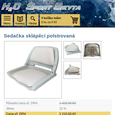
V košíku máte:
0 ks za 0 Kč
Menu
Katalog
Hledat
Sedačka sklápěcí polstrovaná
Původní cena vč. DPH
1 425,00 Kč
Sleva
15 %
Cena vč. DPH
1 210,00 Kč