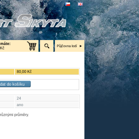
 máte:
Půjčovna lodí
 Kč
80,00 Kč
24
ano
různými průměry.