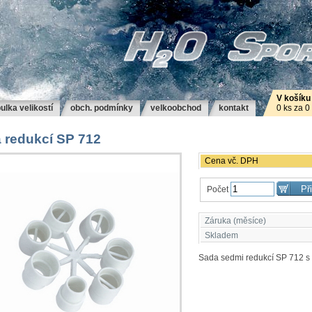
V košíku
ulka velikostí
obch. podmínky
velkoobchod
kontakt
0 ks za 0
 redukcí SP 712
Cena vč. DPH
Počet
Záruka (měsíce)
Skladem
Sada sedmi redukcí SP 712 s 