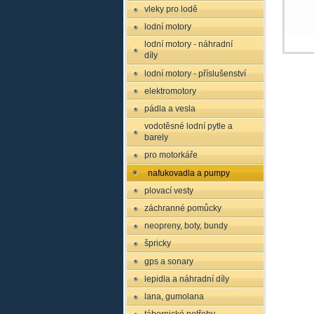
vleky pro lodě
lodní motory
lodní motory - náhradní
díly
lodní motory - příslušenství
elektromotory
pádla a vesla
vodotěsné lodní pytle a
barely
pro motorkáře
nafukovadla a pumpy
plovací vesty
záchranné pomůcky
neopreny, boty, bundy
špricky
gps a sonary
lepidla a náhradní díly
lana, gumolana