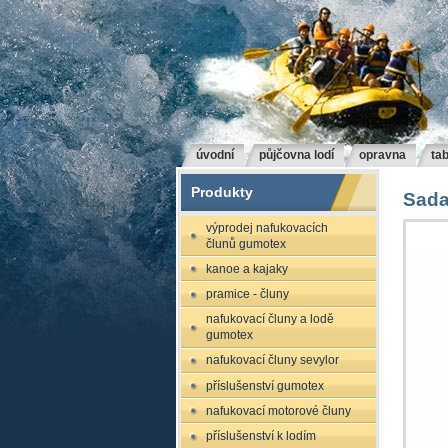
úvodní
půjčovna lodí
opravna
tab
Produkty
Sada
výprodej nafukovacích
člunů gumotex
kanoe a kajaky
pramice - čluny
nafukovací čluny a lodě
gumotex
nafukovací čluny sevylor
příslušenství gumotex
nafukovací motorové čluny
příslušenství k lodím