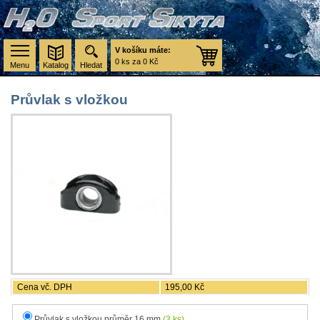
V košíku máte:
0 ks za 0 Kč
Menu
Katalog
Hledat
Průvlak s vložkou
Cena vč. DPH
195,00 Kč
Průvlak s vložkou průměr 16 mm
(3 ks)