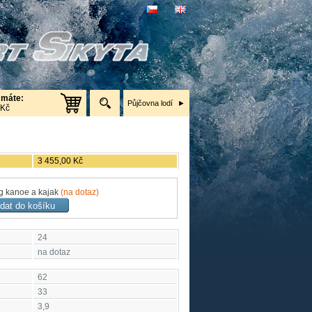
 máte:
Půjčovna lodí
 Kč
3 455,00 Kč
g kanoe a kajak
(na dotaz)
24
na dotaz
62
33
3,9