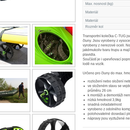
Max. nosnost (kg)
Materiál
Materiál
Rozměr kol
Transportní kolečka C-TUG jso
čluny. Jsou vyrobeny z vysoce
vyrobeny z nerezové oceli. N
jakémukoliv tvaru trupu a maj
plavidla.
Součástí je i upevňovací popr
lodě na vozík.
Určeno pro čluny do max. hmo
rozložení nebo složení netr
ve složeném stavu se vejdo
průměru 26 cm
k montáži a demontáži nen
nízká hmotnost 3,9kg
snadná ovladatelnost
vyrobeno z odolného kompo
polohovatelné dosedací pl
nápravy jsou vyztužené ne