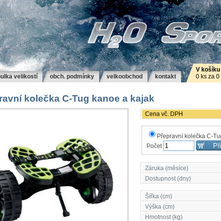
V košíku
ulka velikostí
obch. podmínky
velkoobchod
kontakt
0 ks za 0
ravní kolečka C-Tug kanoe a kajak
Cena vč. DPH
Přepravní kolečka C-Tu
Počet
Záruka (měsíce)
Dostupnost (dny)
Šířka (cm)
Výška (cm)
Hmotnost (kg)