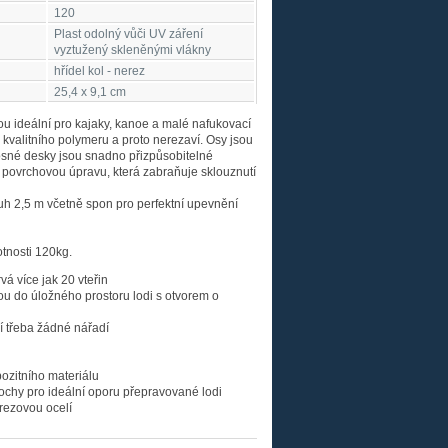
120
Plast odolný vůči UV záření
vyztužený skleněnými vlákny
hřídel kol - nerez
25,4 x 9,1 cm
u ideální pro kajaky, kanoe a malé nafukovací
 kvalitního polymeru a proto nerezaví. Osy jsou
osné desky jsou snadno přizpůsobitelné
í povrchovou úpravu, která zabraňuje sklouznutí
uh 2,5 m včetně spon pro perfektní upevnění
tnosti 120kg.
vá více jak 20 vteřin
u do úložného prostoru lodi s otvorem o
í třeba žádné nářadí
zitního materiálu
ochy pro ideální oporu přepravované lodi
rezovou ocelí