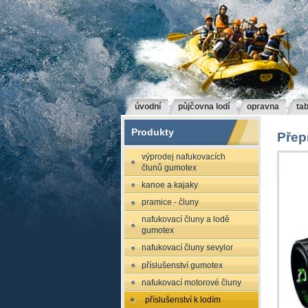
úvodní
půjčovna lodí
opravna
tab
Produkty
Přep
výprodej nafukovacích
člunů gumotex
kanoe a kajaky
pramice - čluny
nafukovací čluny a lodě
gumotex
nafukovací čluny sevylor
příslušenství gumotex
nafukovací motorové čluny
příslušenství k lodím