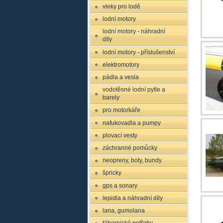
vleky pro lodě
lodní motory
lodní motory - náhradní
díly
lodní motory - příslušenství
elektromotory
pádla a vesla
vodotěsné lodní pytle a
barely
pro motorkáře
nafukovadla a pumpy
plovací vesty
záchranné pomůcky
neopreny, boty, bundy
špricky
gps a sonary
lepidla a náhradní díly
lana, gumolana