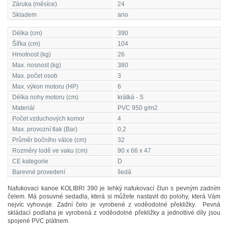
Záruka (měsíce)
24
Skladem
ano
Délka (cm)
390
Šířka (cm)
104
Hmotnost (kg)
26
Max. nosnost (kg)
380
Max. počet osob
3
Max. výkon motoru (HP)
6
Délka nohy motoru (cm)
krátká - S
Materiál
PVC 950 g/m2
Počet vzduchových komor
4
Max. provozní tlak (Bar)
0,2
Průměr bočního válce (cm)
32
Rozměry lodě ve vaku (cm)
90 х 66 х 47
CE kategorie
D
Barevné provedení
šedá
Nafukovaci kanoe KOLIBRI 390 je lehký nafukovací člun s pevným zadním
čelem.
Má posuvné sedadla,
která si můžete nastavit do polohy, která Vám
nejvíc vyhovuje. Zadní čelo je vyrobené z voděodolné překližky. Pevná
skládací podlaha je vyrobená z voděodolné překližky a jednotlivé díly jsou
spojené PVC plátnem.