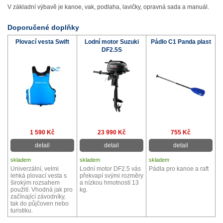
V základní výbavě je kanoe, vak, podlaha, lavičky, opravná sada a manuál.
Doporučené doplňky
Plovací vesta Swift
Lodní motor Suzuki
Pádlo C1 Panda plast
DF2.5S
1 590 Kč
23 990 Kč
755 Kč
detail
detail
detail
skladem
skladem
skladem
Univerzální, velmi
Lodní motor DF2.5 vás
Pádla pro kanoe a raft
lehká plovací vesta s
překvapí svými rozměry
širokým rozsahem
a nízkou hmotností 13
použití. Vhodná jak pro
kg.
začínající závodníky,
tak do půjčoven nebo
turistiku.