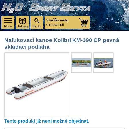
V košíku máte:
0 ks za 0 Kč
Menu
Katalog
Hledat
Nafukovací kanoe Kolibri KM-390 CP pevná
skládací podlaha
Tento produkt již není možné objednat.