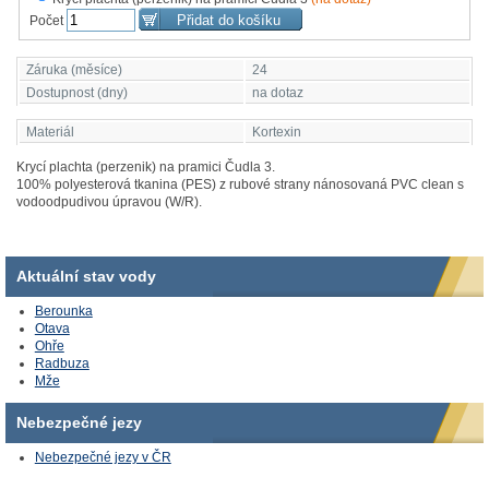
Počet
Záruka (měsíce)
24
Dostupnost (dny)
na dotaz
Materiál
Kortexin
Krycí plachta (perzenik) na pramici Čudla 3.
100% polyesterová tkanina (PES) z rubové strany nánosovaná PVC clean s
vodoodpudivou úpravou (W/R).
Aktuální stav vody
Berounka
Otava
Ohře
Radbuza
Mže
Nebezpečné jezy
Nebezpečné jezy v ČR