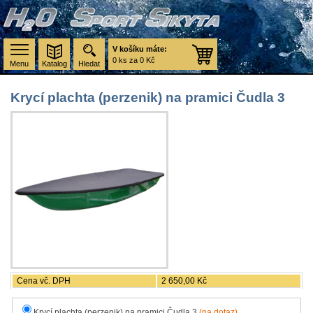
V košíku máte:
0 ks za 0 Kč
Menu
Katalog
Hledat
Krycí plachta (perzenik) na pramici Čudla 3
Cena vč. DPH
2 650,00 Kč
Krycí plachta (perzenik) na pramici Čudla 3
(na dotaz)