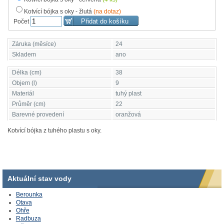
Kotvící bójka s oky - žlutá
(na dotaz)
Počet
Záruka (měsíce)
24
Skladem
ano
Délka (cm)
38
Objem (l)
9
Materiál
tuhý plast
Průměr (cm)
22
Barevné provedení
oranžová
Kotvící bójka z tuhého plastu s oky.
Aktuální stav vody
Berounka
Otava
Ohře
Radbuza