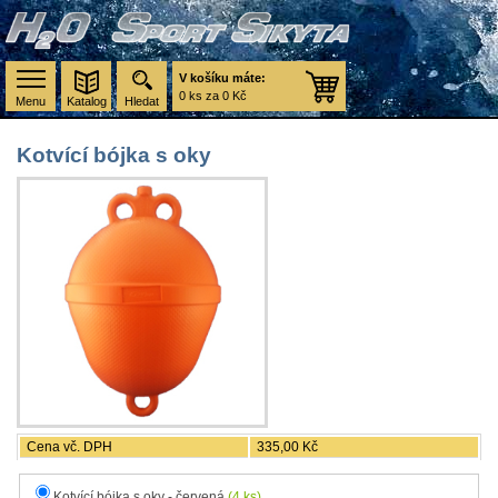
V košíku máte:
0 ks za 0 Kč
Menu
Katalog
Hledat
Kotvící bójka s oky
Cena vč. DPH
335,00 Kč
Kotvící bójka s oky - červená
(4 ks)