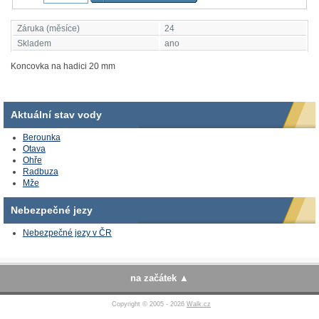
Záruka (měsíce)
24
Skladem
ano
Koncovka na hadici 20 mm
Aktuální stav vody
Berounka
Otava
Ohře
Radbuza
Mže
Nebezpečné jezy
Nebezpečné jezy v ČR
na začátek
Copyright © 2005 - 2026
Walk.cz