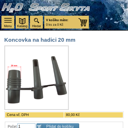
V košíku máte:
0 ks za 0 Kč
Menu
Katalog
Hledat
Koncovka na hadici 20 mm
Cena vč. DPH
80,00 Kč
Počet