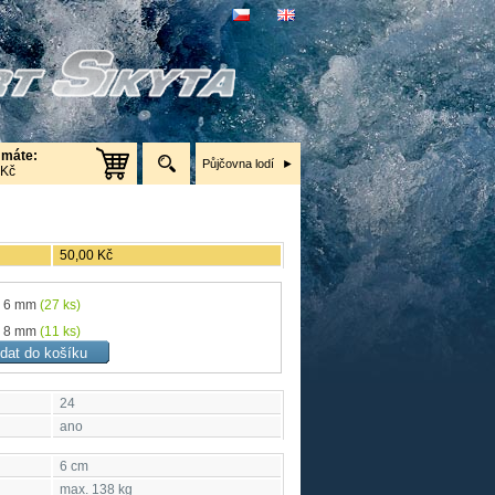
 máte:
Půjčovna lodí
 Kč
50,00 Kč
x 6 mm
(27 ks)
x 8 mm
(11 ks)
24
ano
6 cm
max. 138 kg