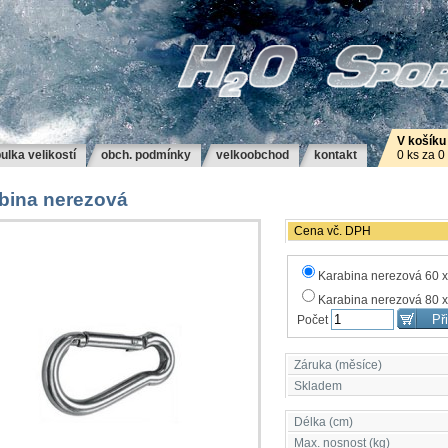
V košíku
ulka velikostí
obch. podmínky
velkoobchod
kontakt
0 ks za 0
bina nerezová
Cena vč. DPH
Karabina nerezová 60 
Karabina nerezová 80 
Počet
Záruka (měsíce)
Skladem
Délka (cm)
Max. nosnost (kg)