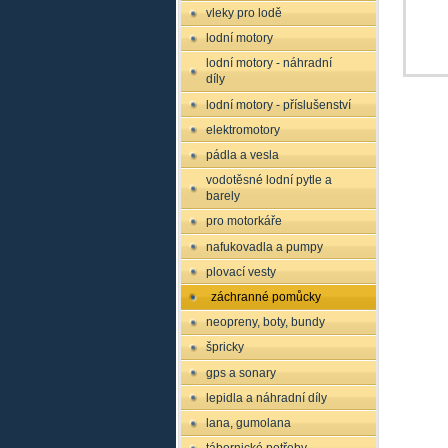
vleky pro lodě
lodní motory
lodní motory - náhradní
díly
lodní motory - příslušenství
elektromotory
pádla a vesla
vodotěsné lodní pytle a
barely
pro motorkáře
nafukovadla a pumpy
plovací vesty
záchranné pomůcky
neopreny, boty, bundy
špricky
gps a sonary
lepidla a náhradní díly
lana, gumolana