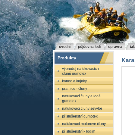
úvodní
půjčovna lodí
opravna
tab
Produkty
Kara
výprodej nafukovacích
člunů gumotex
kanoe a kajaky
pramice - čluny
nafukovací čluny a lodě
gumotex
nafukovací čluny sevylor
příslušenství gumotex
nafukovací motorové čluny
příslušenství k lodím