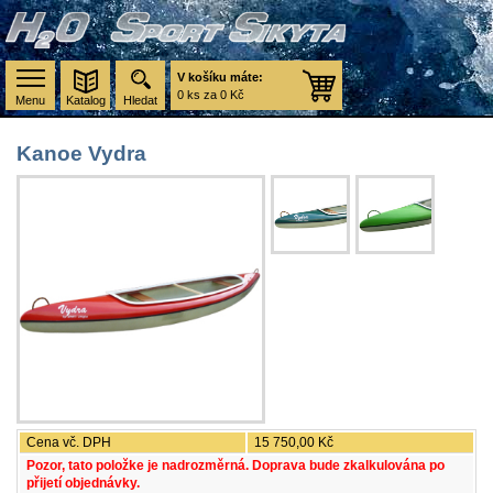
V košíku máte:
0 ks za 0 Kč
Menu
Katalog
Hledat
Kanoe Vydra
Cena vč. DPH
15 750,00 Kč
Pozor, tato položke je nadrozměrná. Doprava bude zkalkulována po
přijetí objednávky.