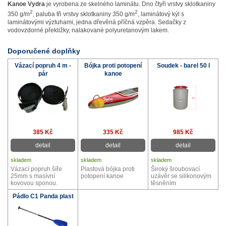
Kanoe
Vydra
je vyrobena ze skelného laminátu. Dno čtyři vrstvy sklotkaniny
2
2
350 g/m
, paluba tři vrstvy sklotkaniny 350 g/m
, laminátový kýl s
laminátovými výztuhami, jedna dřevěná příčná vzpěra. Sedačky z
vodovzdorné překližky, nalakované polyuretanovým lakem.
Doporučené doplňky
Vázací popruh 4 m -
Bójka proti potopení
Soudek - barel 50 l
pár
kanoe
385 Kč
335 Kč
985 Kč
detail
detail
detail
skladem
skladem
skladem
Vázací popruh šíře
Plastová bójka proti
Široký šroubovací
25mm s masívní
potopení kanoe
uzávěr se silikonovým
kovovou sponou.
těsněním
Pádlo C1 Panda plast