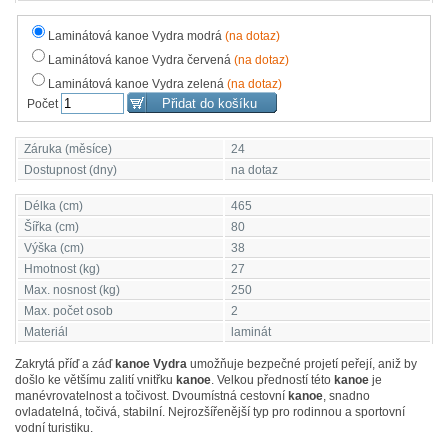
Laminátová kanoe Vydra modrá
(na dotaz)
Laminátová kanoe Vydra červená
(na dotaz)
Laminátová kanoe Vydra zelená
(na dotaz)
Počet
Záruka (měsíce)
24
Dostupnost (dny)
na dotaz
Délka (cm)
465
Šířka (cm)
80
Výška (cm)
38
Hmotnost (kg)
27
Max. nosnost (kg)
250
Max. počet osob
2
Materiál
laminát
Zakrytá příď a záď
kanoe
Vydra
umožňuje bezpečné projetí peřejí, aniž by
došlo ke většímu zalití vnitřku
kanoe
. Velkou předností této
kanoe
je
manévrovatelnost a točivost. Dvoumístná cestovní
kanoe
, snadno
ovladatelná, točivá, stabilní. Nejrozšířenější typ pro rodinnou a sportovní
vodní turistiku.