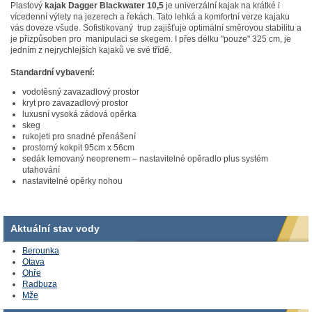
Plastový
kajak Dagger Blackwater 10,5
je univerzální kajak na krátké i
vícedenní výlety na jezerech a řekách. Tato lehká a komfortní verze kajaku
vás doveze všude. Sofistikovaný trup zajišťuje optimální směrovou stabilitu a
je přizpůsoben pro manipulaci se skegem. I přes délku "pouze" 325 cm, je
jedním z nejrychlejších kajaků ve své třídě.
Standardní vybavení:
vodotěsný zavazadlový prostor
kryt pro zavazadlový prostor
luxusní vysoká zádová opěrka
skeg
rukojeti pro snadné přenášení
prostorný kokpit 95cm x 56cm
sedák lemovaný neoprenem – nastavitelné opěradlo plus systém
utahování
nastavitelné opěrky nohou
Aktuální stav vody
Berounka
Otava
Ohře
Radbuza
Mže