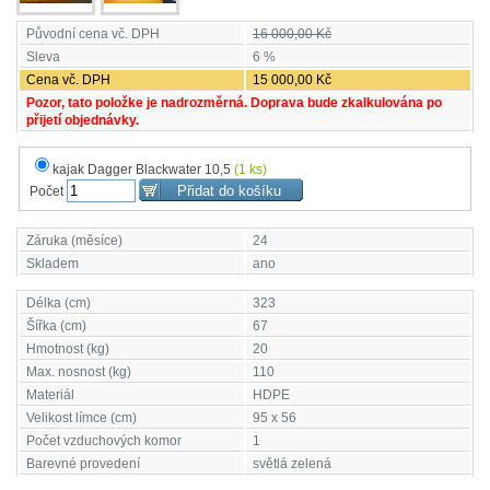
Původní cena vč. DPH
16 000,00 Kč
Sleva
6 %
Cena vč. DPH
15 000,00 Kč
Pozor, tato položke je nadrozměrná. Doprava bude zkalkulována po
přijetí objednávky.
kajak Dagger Blackwater 10,5
(1 ks)
Počet
Záruka (měsíce)
24
Skladem
ano
Délka (cm)
323
Šířka (cm)
67
Hmotnost (kg)
20
Max. nosnost (kg)
110
Materiál
HDPE
Velikost límce (cm)
95 x 56
Počet vzduchových komor
1
Barevné provedení
světlá zelená