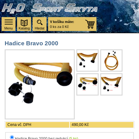
V košíku máte:
0 ks za 0 Kč
Menu
Katalog
Hledat
Hadice Bravo 2000
Cena vč. DPH
490,00 Kč
Hadice Bravo 2000 bez redukcí
(5 ks)