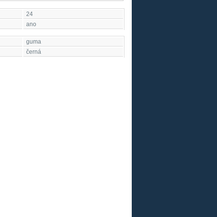
24
ano
guma
černá