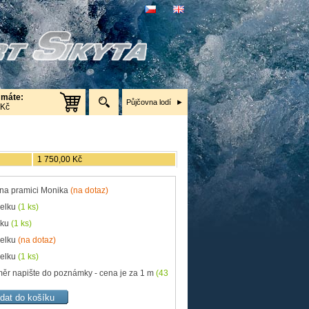
 máte:
Půjčovna lodí
 Kč
1 750,00 Kč
 na pramici Monika
(na dotaz)
celku
(1 ks)
lku
(1 ks)
celku
(na dotaz)
celku
(1 ks)
změr napište do poznámky - cena je za 1 m
(43