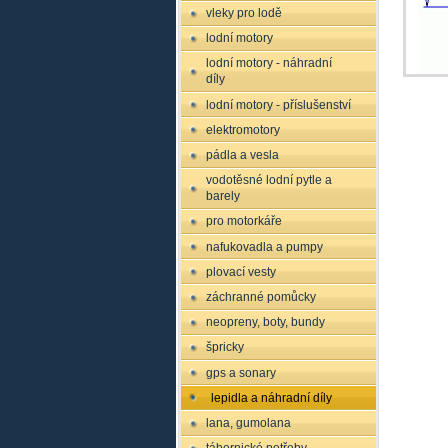
vleky pro lodě
lodní motory
lodní motory - náhradní
díly
lodní motory - příslušenství
elektromotory
pádla a vesla
vodotěsné lodní pytle a
barely
pro motorkáře
nafukovadla a pumpy
plovací vesty
záchranné pomůcky
neopreny, boty, bundy
špricky
gps a sonary
lepidla a náhradní díly
lana, gumolana