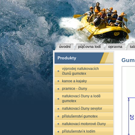
úvodní
půjčovna lodí
opravna
tab
Produkty
Guma
výprodej nafukovacích
člunů gumotex
kanoe a kajaky
pramice - čluny
nafukovací čluny a lodě
gumotex
nafukovací čluny sevylor
příslušenství gumotex
nafukovací motorové čluny
příslušenství k lodím