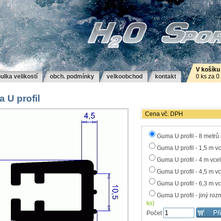
V košíku
ulka velikostí
obch. podmínky
velkoobchod
kontakt
0 ks za 0
 U profil
Cena vč. DPH
Guma U profil - 8 metrů
Guma U profil - 1,5 m v
Guma U profil - 4 m vce
Guma U profil - 4,5 m v
Guma U profil - 6,3 m v
Guma U profil - jiný ro
ks)
Počet