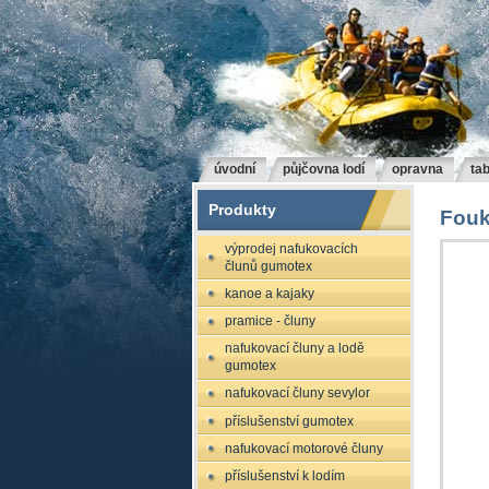
úvodní
půjčovna lodí
opravna
tab
Produkty
Fouk
výprodej nafukovacích
člunů gumotex
kanoe a kajaky
pramice - čluny
nafukovací čluny a lodě
gumotex
nafukovací čluny sevylor
příslušenství gumotex
nafukovací motorové čluny
příslušenství k lodím