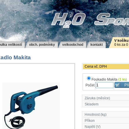
V košíku
ulka velikostí
obch. podmínky
velkoobchod
kontakt
0 ks za 0
adlo Makita
Cena vč. DPH
Foukadlo Makita
(1 ks)
Počet
Záruka (měsíce)
Skladem
Hmotnost (kg)
Příkon
Napětí (V)