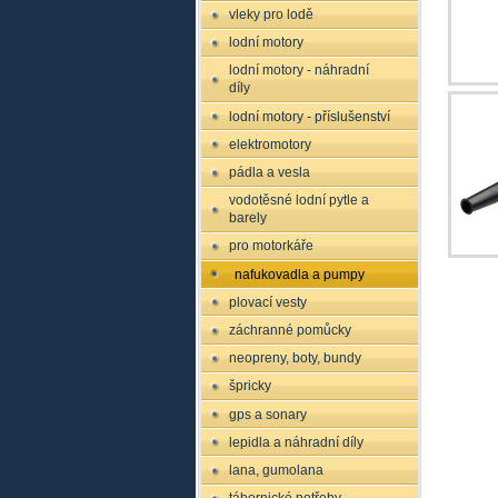
vleky pro lodě
lodní motory
lodní motory - náhradní
díly
lodní motory - příslušenství
elektromotory
pádla a vesla
vodotěsné lodní pytle a
barely
pro motorkáře
nafukovadla a pumpy
plovací vesty
záchranné pomůcky
neopreny, boty, bundy
špricky
gps a sonary
lepidla a náhradní díly
lana, gumolana