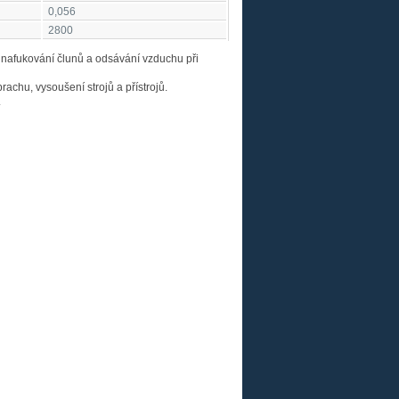
0,056
2800
 nafukování člunů a odsávání vzduchu při
prachu, vysoušení strojů a přístrojů.
.