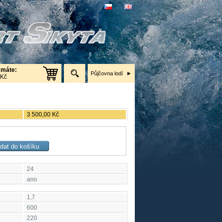
 máte:
Půjčovna lodí
 Kč
3 500,00 Kč
24
ano
1,7
600
220