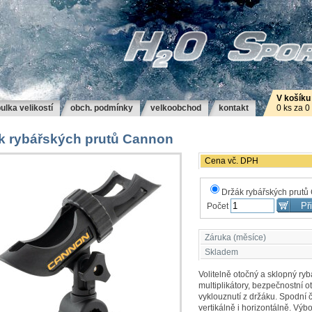
V košíku
ulka velikostí
obch. podmínky
velkoobchod
kontakt
0 ks za 0
k rybářských prutů Cannon
Cena vč. DPH
Držák rybářských prut
Počet
Záruka (měsíce)
Skladem
Volitelně otočný a sklopný ryb
multiplikátory, bezpečnostní o
vyklouznutí z držáku. Spodní 
vertikálně i horizontálně. Výb