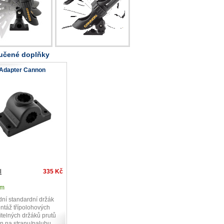
učené doplňky
Adapter Cannon
l
335 Kč
em
ní standardní držák
ntáž třípolohových
itelných držáků prutů
 na stranu/palubu.