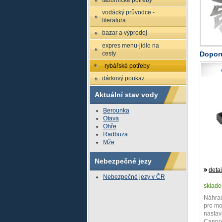
tábornické potřeby
vodácký průvodce -
literatura
bazar a výprodej
expres menu-jídlo na
cesty
Dopor
rybářské potřeby
dárkový poukaz
Aktuální stav vody
Berounka
Otava
Ohře
Radbuza
Mže
Nebezpečné jezy
detai
Nebezpečné jezy v ČR
sklad
Náhrad
pro mo
nastav
Cannon