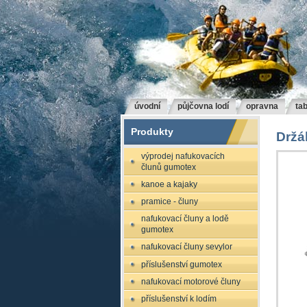
úvodní
půjčovna lodí
opravna
tab
Produkty
Držá
výprodej nafukovacích
člunů gumotex
kanoe a kajaky
pramice - čluny
nafukovací čluny a lodě
gumotex
nafukovací čluny sevylor
příslušenství gumotex
nafukovací motorové čluny
příslušenství k lodím