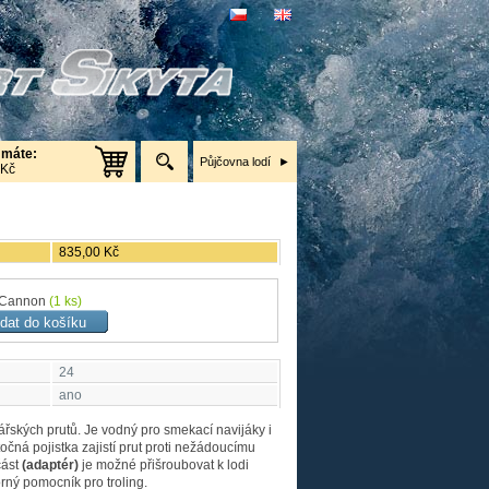
 máte:
Půjčovna lodí
 Kč
835,00 Kč
ů Cannon
(1 ks)
24
ano
ářských prutů. Je vodný pro smekací navijáky i
točná pojistka zajistí prut proti nežádoucímu
část
(adaptér)
je možné přišroubovat k lodi
orný pomocník pro troling.