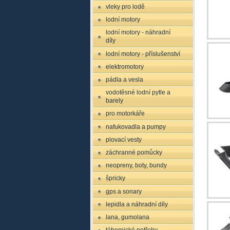
vleky pro lodě
lodní motory
lodní motory - náhradní
díly
lodní motory - příslušenství
elektromotory
pádla a vesla
vodotěsné lodní pytle a
barely
pro motorkáře
nafukovadla a pumpy
plovací vesty
záchranné pomůcky
neopreny, boty, bundy
špricky
gps a sonary
lepidla a náhradní díly
lana, gumolana