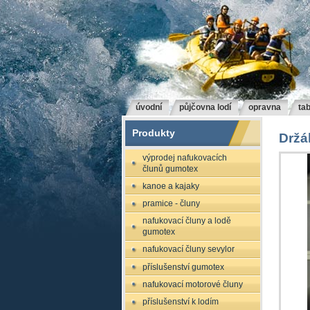
úvodní
půjčovna lodí
opravna
tab
Produkty
Držák
výprodej nafukovacích
člunů gumotex
kanoe a kajaky
pramice - čluny
nafukovací čluny a lodě
gumotex
nafukovací čluny sevylor
příslušenství gumotex
nafukovací motorové čluny
příslušenství k lodím