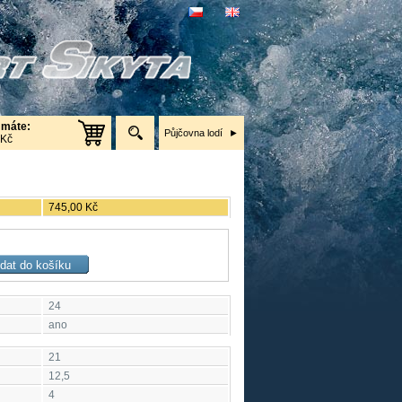
 máte:
Půjčovna lodí
 Kč
745,00 Kč
24
ano
21
12,5
4