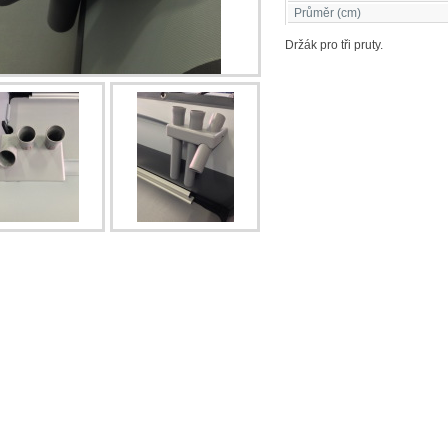
Průměr (cm)
Držák pro tři pruty.