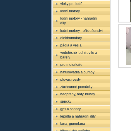
vleky pro lodě
lodní motory
lodní motory - náhradní
díly
lodní motory - příslušenství
elektromotory
pádla a vesla
vodotěsné lodní pytle a
barely
pro motorkáře
nafukovadla a pumpy
plovací vesty
záchranné pomůcky
neopreny, boty, bundy
špricky
gps a sonary
lepidla a náhradní díly
lana, gumolana