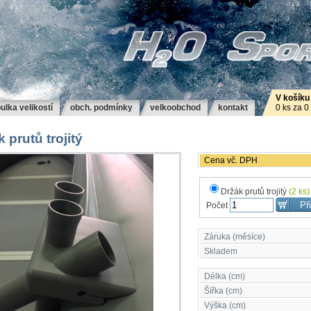
V košíku
ulka velikostí
obch. podmínky
velkoobchod
kontakt
0 ks za 0
 prutů trojitý
Cena vč. DPH
Držák prutů trojitý
(2 ks)
Počet
Záruka (měsíce)
Skladem
Délka (cm)
Šířka (cm)
Výška (cm)