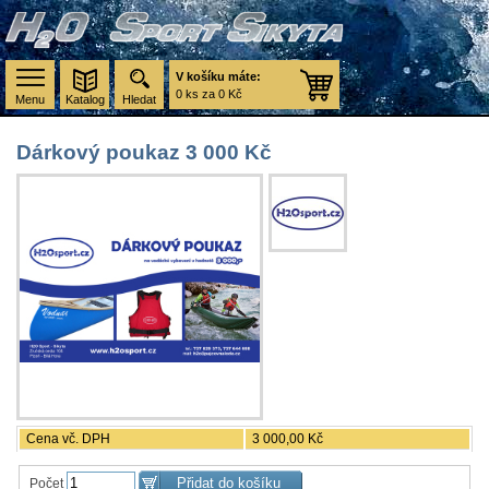
V košíku máte:
0 ks za 0 Kč
Menu
Katalog
Hledat
Dárkový poukaz 3 000 Kč
Cena vč. DPH
3 000,00 Kč
Počet