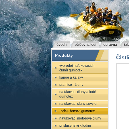
úvodní
půjčovna lodí
opravna
tab
Produkty
Čisti
výprodej nafukovacích
člunů gumotex
kanoe a kajaky
pramice - čluny
nafukovací čluny a lodě
gumotex
nafukovací čluny sevylor
příslušenství gumotex
nafukovací motorové čluny
příslušenství k lodím