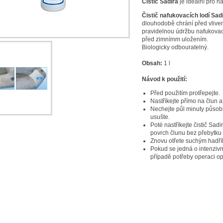
Čistič Sadira
je ideální pro n
Čistič nafukovacích lodí Sad
dlouhodobě chrání před vlivem
pravidelnou údržbu nafukovac
před zimnímm uložením.
Biologicky odbouratelný
.
Obsah:
1 l
Návod k použití:
Před použitím protřepejte.
Nastříkejte přímo na člun 
Nechejte půl minuty působ
usušte.
Poté nastříkejte čistič Sad
povrch člunu bez přebytku
Znovu otřete suchým hadří
Pokud se jedná o intenzivní
případě potřeby operaci opa