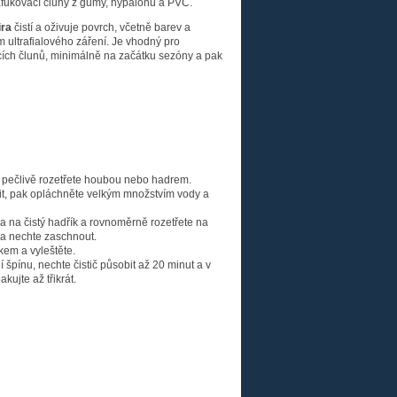
afukovací čluny z gumy, hypalonu a PVC.
ira
čistí a oživuje povrch, včetně barev a
 ultrafialového záření. Je vhodný pro
ích člunů, minimálně na začátku sezóny a pak
a pečlivě rozetřete houbou nebo hadrem.
it, pak opláchněte velkým množstvím vody a
ira na čistý hadřík a rovnoměrně rozetřete na
 a nechte zaschnout.
kem a vyleštěte.
 špínu, nechte čistič působit až 20 minut a v
kujte až třikrát.