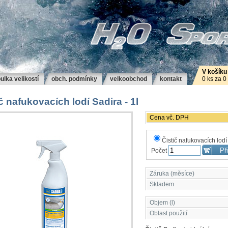
V košíku
ulka velikostí
obch. podmínky
velkoobchod
kontakt
0 ks za 0
č nafukovacích lodí Sadira - 1l
Cena vč. DPH
Čistič nafukovacích lodí 
Počet
Záruka (měsíce)
Skladem
Objem (l)
Oblast použití