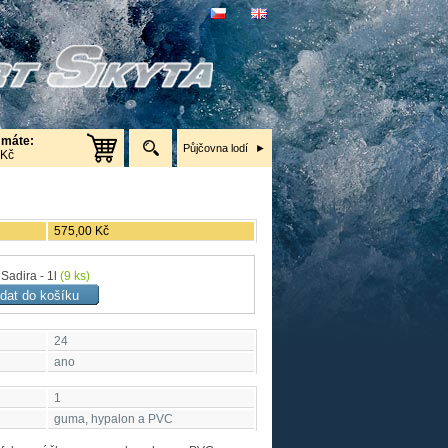
 máte:
Půjčovna lodí
 Kč
575,00 Kč
Sadira - 1l
(9 ks)
24
ano
1
guma, hypalon a PVC