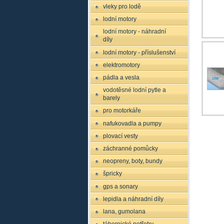
vleky pro lodě
lodní motory
lodní motory - náhradní
díly
lodní motory - příslušenství
elektromotory
pádla a vesla
vodotěsné lodní pytle a
barely
pro motorkáře
nafukovadla a pumpy
plovací vesty
záchranné pomůcky
neopreny, boty, bundy
špricky
gps a sonary
lepidla a náhradní díly
lana, gumolana